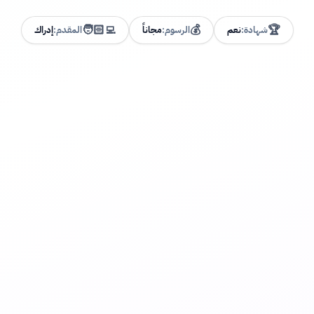
🧑🏻‍💻
💰
🏆
شهادة:
نعم
الرسوم:
مجاناً
المقدم:
إدراك