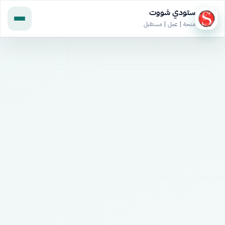
ستودي شووت
منحة | عمل | مستقبل