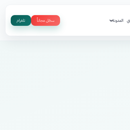
ي
المدونة
سجّل مجاناً
تلغرام