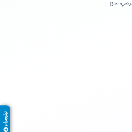
التسويق الرقمي، تمنح
تيليجرام