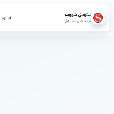
ستودي شووت
المنح
منحة | عمل | مستقبل