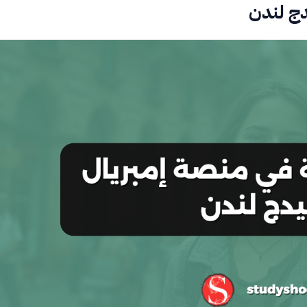
دج لندن