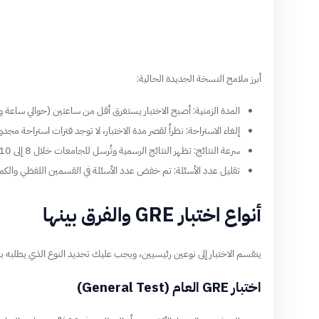
أبرز ملامح النسخة الجديدة الحالية:
المدة الزمنية: أصبح الاختبار يستغرق أقل من ساعتين (حوالي ساعة و58 دقيقة) بدلاً من 4 ساعات سابقاً.
إلغاء الاستراحة: نظراً لقصر مدة الاختبار، لا توجد فترات استراحة مجدو
سرعة النتائج: تظهر النتائج الرسمية وتُرسل للجامعات خلال 8 إلى 10 أيام فقط.
تقليل عدد الأسئلة: تم خفض عدد الأسئلة في القسمين اللفظي والك
أنواع اختبار GRE والفرق بينها
ينقسم الاختبار إلى نوعين رئيسيين، ويجب عليك تحديد النوع الذي يطلبه ب
اختبار GRE العام (General Test)