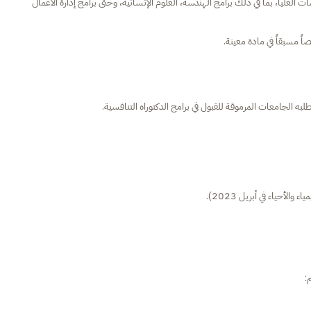
وعاً والمطلوب في 90% من برامج الدراسات العليا، بما في ذلك برامج الهندسة، العلوم الإنسانية، وحتى برامج إدارة الأعمال
ً مسبقاً في مادة معينة.
به الجامعات المرموقة للقبول في برامج الدكتوراه التنافسية.
والأحياء في أبريل 2023).
: