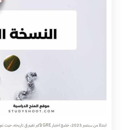
ابتداءً من سبتمبر 2023، خضع اختبار GRE لأكبر تغيير في تاريخه، حيث تم تقليص مدة الامتحان بشكل جذري ليصبح أكثر سلاسة وأقل إرهاقاً للطلاب.