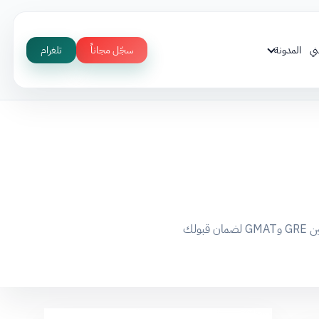
ني
المدونة
سجّل مجاناً
تلغرام