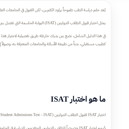
يُعد حلم دراسة الطب طموحاً يراود الكثيرين، لكن القبول في الجامعات الع
يمثل اختبار قبول الطلاب الدوليين (ISAT) البوابة الحاسمة التي تفصل بين المتقدمين ومقاعدهم الدراسية في كليات الطب وطب الأسنان.
في هذا الدليل الشامل، نضع بين يديك خارطة طريق تفصيلية لاجتياز هذا ال
كطبيب مستقبلي، بدءاً من طبيعة الأسئلة والجامعات المعترفة به، وصولاً 
ما هو اختبار ISAT
اختبار ISAT لقبول الطلاب الدوليين (International Student Admissions Test – ISAT) هو تقييم قياسي يُدار من قبل المجلس الأسترالي للبحوث التربوية (ACER).
صُمم اختبار ISAT خصيصاً للطلاب الدوليين المتقدمين للدراسة