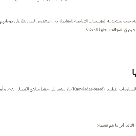
لمرموقة، حيث تستخدمه المؤسسات التعليمية للمفاضلة بين المتقدمين ليس بناءً على درجاتهم
حهم في المجالات الطبية المعقدة.
ا
من الضروري تصحيح المفهوم الشائع حول اختبار ISAT؛ فهو ليس اختباراً للمعلومات الدراسية (Knowledge-based) ولا يعتمد على حفظ مناهج الكيمياء، الفيزياء، أو
تالية أبرز ما يتم تقييمه: