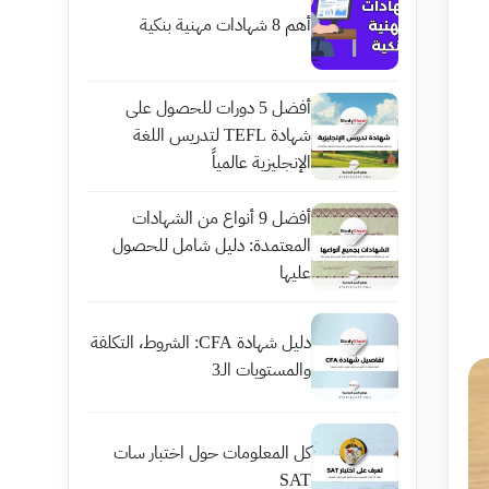
أهم 8 شهادات مهنية بنكية
أفضل 5 دورات للحصول على
شهادة TEFL لتدريس اللغة
الإنجليزية عالمياً
أفضل 9 أنواع من الشهادات
المعتمدة: دليل شامل للحصول
عليها
دليل شهادة CFA: الشروط، التكلفة
والمستويات الـ3
كل المعلومات حول اختبار سات
SAT