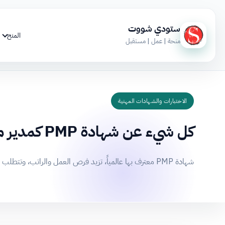
ستودي شووت
المنح
منحة | عمل | مستقبل
الاختبارات والشهادات المهنية
كل شيء عن شهادة PMP كمدير مشاريع احترافية
شهادة PMP معترف بها عالمياً، تزيد فرص العمل والراتب، وتتطلب خبرة واختباراً. تصلح لثلاث سنوات ويمكن تجديدها.