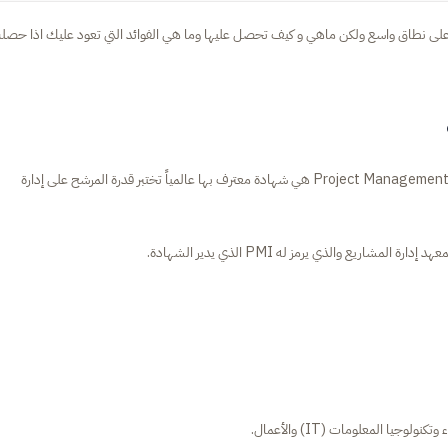
دة PMP في العالم وهي معترف به على نطاق واسع ولكن ماهي و كيف تحصل عليها وما هي الفوائد التي تعود عليك اذا حص
شهادة محترف إدارة المشاريع أو محترف إدارة المشاريع Project Management Professional هي شهادة معترف بها عالمياً تختبر قدرة المرشح على إدارة
يا المعلومات (IT) والأعمال.