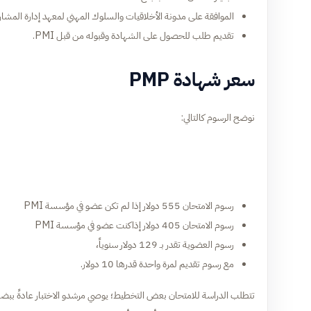
الموافقة على مدونة الأخلاقيات والسلوك المهني لمعهد إدارة المشاريع (I
تقديم طلب للحصول على الشهادة وقبوله من قبل PMI.
سعر شهادة PMP
نوضح الرسوم كالتالي:
رسوم الامتحان 555 دولار إذا لم تكن عضو في مؤسسة PMI
رسوم الامتحان 405 دولار إذاكنت عضو في مؤسسة PMI
رسوم العضوية تقدر بـ 129 دولار سنوياً،
مع رسوم تقديم لمرة واحدة قدرها 10 دولار.
تتطلب الدراسة للامتحان بعض التخطيط؛ يوصي مرشدو الاختبار عادةً ببضعة 