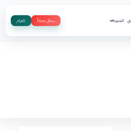
ني
المدونة
سجّل مجاناً
تلغرام