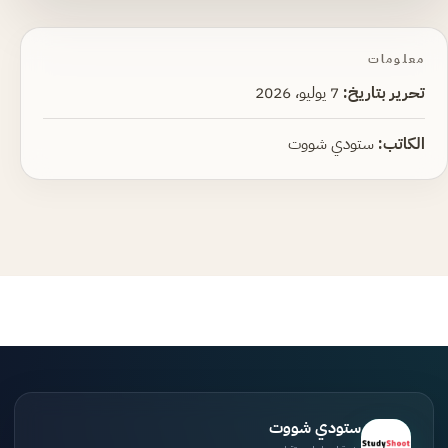
معلومات
تحرير بتاريخ:
7 يوليو، 2026
الكاتب:
ستودي شووت
ستودي شووت