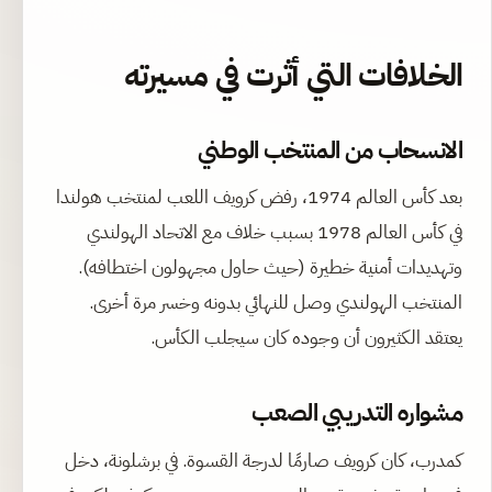
الخلافات التي أثرت في مسيرته
الانسحاب من المنتخب الوطني
بعد كأس العالم 1974، رفض كرويف اللعب لمنتخب هولندا
في كأس العالم 1978 بسبب خلاف مع الاتحاد الهولندي
وتهديدات أمنية خطيرة (حيث حاول مجهولون اختطافه).
المنتخب الهولندي وصل للنهائي بدونه وخسر مرة أخرى.
يعتقد الكثيرون أن وجوده كان سيجلب الكأس.
مشواره التدريبي الصعب
كمدرب، كان كرويف صارمًا لدرجة القسوة. في برشلونة، دخل