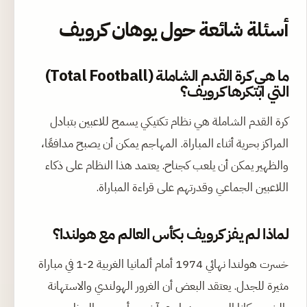
أسئلة شائعة حول يوهان كرويف
ما هي كرة القدم الشاملة (Total Football)
التي ابتكرها كرويف؟
كرة القدم الشاملة هي نظام تكتيكي يسمح للاعبين بتبادل
المراكز بحرية أثناء المباراة. المهاجم يمكن أن يصبح مدافعًا،
والظهير يمكن أن يلعب كجناح. يعتمد هذا النظام على ذكاء
اللاعبين الجماعي وقدرتهم على قراءة المباراة.
لماذا لم يفز كرويف بكأس العالم مع هولندا؟
خسرت هولندا نهائي 1974 أمام ألمانيا الغربية 2-1 في مباراة
مثيرة للجدل. يعتقد البعض أن الغرور الهولندي والاستهانة