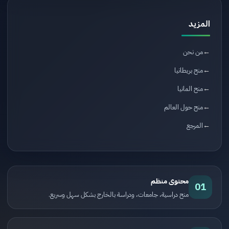
المزيد
من نحن
منح بريطانيا
منح المانيا
منح حول العالم
المرجع
محتوى منظم
01
منح دراسية، جامعات، ودراسة بالخارج بشكل سهل وسريع.