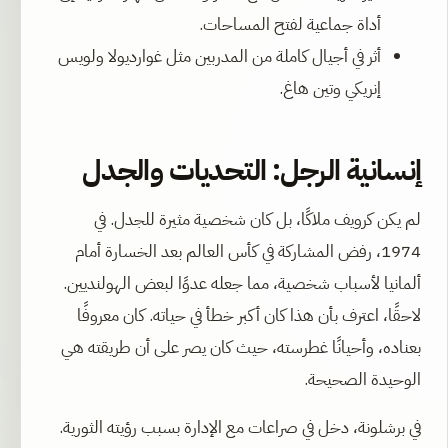
أداة جماعية لفتح المساحات.
أثر في أجيال كاملة من المدربين مثل غوارديولا ولويس
إنريكي وتين هاغ.
إنسانية الرجل: التحديات والجدل
لم يكن كرويف ملاكًا، بل كان شخصية مثيرة للجدل. في
1974، رفض المشاركة في كأس العالم بعد الخسارة أمام
ألمانيا لأسباب شخصية، مما جعله عدوًا لبعض الهولنديين.
لاحقًا، اعترف بأن هذا كان أكبر خطأ في حياته. كان معروفًا
بعناده، وأحيانًا غطرسته، حيث كان يصر على أن طريقته هي
الوحيدة الصحيحة.
في برشلونة، دخل في صراعات مع الإدارة بسبب رؤيته الثورية.