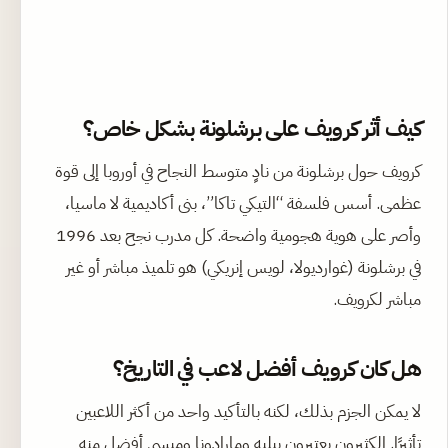
كيف أثر كرويف على برشلونة بشكل خاص؟
كرويف حول برشلونة من نادٍ متوسط النجاح في أوروبا إلى قوة
عظمى. أسس فلسفة “التيكي تاكا”، بنى أكاديمية لا ماسيا،
وأصر على هوية هجومية واضحة. كل مدرب نجح بعد 1996
في برشلونة (غوارديولا، لويس إنريكي) هو تلميذ مباشر أو غير
مباشر لكرويف.
هل كان كرويف أفضل لاعب في التاريخ؟
لا يمكن الجزم بذلك، لكنه بالتأكيد واحد من أكثر اللاعبين
تأثيرًا. الكثيرون يعتبرون بيليه ومارادونا وميسي أفضل منه