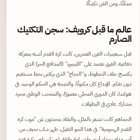
ممكنًا، ومن الفن تكتيكًا.
عالم ما قبل كرويف: سجن التكتيك
الصارم
قبل سبعينيات القرن العشرين، كانت كرة القدم أشبه بمعركة
دفاعية. الفرق تعتمد على “الليبيرو” (المدافع الحر) الذي
يكتسح خلف الخطوط، و”الجناح” الذي يركض بخط مستقيم
دون تفكير. الإبداع كان مكبوتًا، والنتيجة هي الحكم الوحيد. في
هولندا، كان الدوري المحلي مغمورًا، والمنتخب الوطني مجرد
مشارك عادي في البطولات.
الجماهير كانت تشعر بالملل، والنقاد يتحدثون عن “موت كرة
القدم الهجومية”. في هذا الجو الثقيل، ظهر شاب نحيف من
أمستردام بحذاء أزرق وابتسامة واثقة. لم يكن يلعب كرة قدم