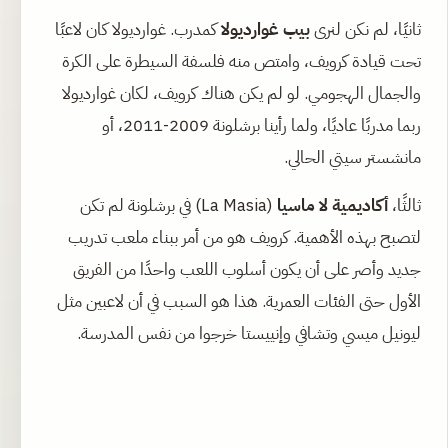
ثانيًا، لم نكن لنرى
بيب غوارديولا
كمدرب. غوارديولا كان لاعبًا
تحت قيادة كرويف، وامتص منه فلسفة السيطرة على الكرة
والجمال الهجومي. لو لم يكن هناك كرويف، لكان غوارديولا
ربما مدربًا عاديًا، ولما رأينا برشلونة 2009-2011، أو
مانشستر سيتي الحالي.
ثالثًا،
أكاديمية لا ماسيا
(La Masia) في برشلونة لم تكن
لتصبح بهذه الأهمية. كرويف هو من أمر ببناء ملعب تدريب
جديد وأصر على أن يكون أسلوب اللعب واحدًا من الفريق
الأول حتى الفئات العمرية. هذا هو السبب في أن لاعبين مثل
ليونيل ميسي وتشافي وإنييستا خرجوا من نفس المدرسة.