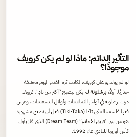
التأثير الدائم: ماذا لو لم يكن كرويف
موجودًا؟
لو لم يولد يوهان كرويف، لكانت كرة القدم اليوم مختلفة
جذريًا. أولاً،
برشلونة
لم يكن ليصبح “أكثر من نادٍ”. كرويف
درب برشلونة في أواخر الثمانينيات وأوائل التسعينيات، وغرس
فيها فلسفة التيكي تاكا (Tiki-Taka) قبل أن تصبح مشهورة.
هو من بنى “فريق الأحلام” (Dream Team) الذي فاز بأول
كأس أوروبا للنادي عام 1992.