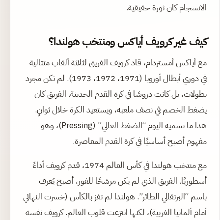
الانسجام كان ثورة حقيقية.
كيف غير كرويف أياكس ومنتخب هولندا؟
مع أياكس أمستردام، قاد كرويف الفريق لثلاثة ألقاب متتالية
في دوري أبطال أوروبا (1971، 1972، 1973). لم تكن مجرد
بطولات، بل كانت دروسًا في كرة القدم الحديثة. الفريق كان
يضغط الخصم في نصف ملعبه، ويستعيد الكرة خلال ثوانٍ.
هذا ما نسميه اليوم “الضغط العالي” (Pressing)، وهو
مفهوم أصبح أساسيًا في كرة القدم المعاصرة.
مع منتخب هولندا في كأس العالم 1974، قدم كرويف أداءً
أسطوريًا. الفريق الذي لم يكن مرشحًا للفوز، أصبح يُعرف
باسم “البرتقالي الطائر”. هولندا لم تفز بالكأس (خسرت النهائي
أمام ألمانيا الغربية)، لكنها انتزعت قلوب العالم. كرويف نفسه