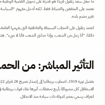
ما جعل سعد زغلول فريدًا هو قدرته على تحويل القضية الوطنية 
تعتمد على المثقفين والضباط فقط. لكنه أدخل مفهوم “السياسة ال
تقرير مصير بلده.
اعتمد زغلول على الخطب البسيطة والعاطفية التي يفهمها العامة، 
دائمًا: “أنا رجل من الشعب، وإذا خذلني الشعب فأنا لا شيء”. هذا
التأثير المباشر: من الحم
الاستقلال كان مشروطًا بأربع تحفظات، أبرزها بقاء قوات بريطانية 
اعتراف رسمي بمصر كدولة ذات سيادة منذ الاحتلال.