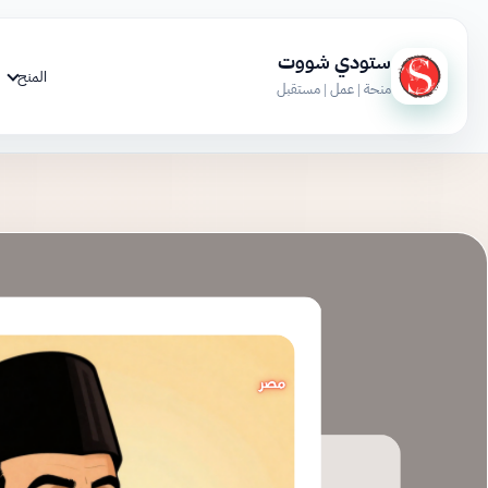
ستودي شووت
المنح
منحة | عمل | مستقبل