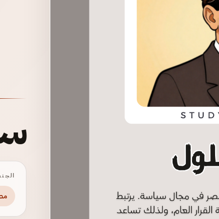
سع
الجنس
مص