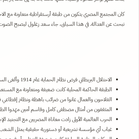
كان المجتمع المصري يتكون من طبقة أرستقراطية متعاونة مع الا
تبحث عن العدالة. في هذا السياق، جاء سعد زغلول ليصبح الصوت 
الاحتلال البريطاني فرض نظام الحماية عام 1914 وألغى السيادة العثمانية الاسمية.
الطبقة الحاكمة المحلية كانت ضعيفة ومتعاونة مع المستعم
الفلاحون والعمال عانوا من ضرائب باهظة ونظام إقطاعي ق
المثقفون من أمثال مصطفى كامل وقاسم أمين مهّدوا الطري
الحرب العالمية الأولى زادت معاناة المصريين مع التجنيد الإج
غياب أي مؤسسة تشريعية أو دستورية حقيقية يمثل الشعب.