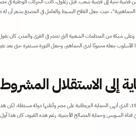
من قضية نخبة إلى قضية شعب. قبل زغلول، كانت الحركات الوطنية في مصر
جماهيرية”، حيث جعل الفلاح البسيط والعامل في المصنع يشعر أن له دور
وعلى شبكة من المنظمات الشعبية التي تنتشر في القرى والمدن. كان يقول
 الأسلوب جعله محبوبًا لدى الجماهير، وجعل الثورة مستمرة حتى بعد نفيه
اية إلى الاستقلال المشروط
بفضل ثورة 1919، اضطرت بريطانيا إلى إصدار تصريح 28 فبراير 1922، الذي أنهى الحماية البريطانية على مصر وأعلنها دولة مستقلة. لكن هذ
في قناة السويس وحماية المصالح الأجنبية. رغم هذه القيود، كان هذا أول