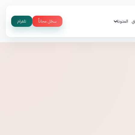
ي
المدونة
سجّل مجاناً
تلغرام