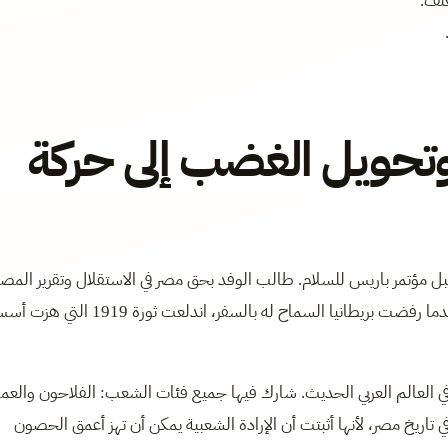
عنف.
ظم إنجاز: ثورة 1919 وتحويل الغضب إلى حركة
إنجاز لسعد زغلول كان تأسيس الوفد المصري عام 1918، قبل مؤتمر باريس للسلام. طالب الوفد بحق مصر في الاستقلال وتقرير المص
مستندًا إلى المبادئ التي أعلنها الرئيس الأمريكي وودرو ويلسون. عندما رفضت بريطانيا السماح له بالسفر، اندلعت ثورة 919
شاملة في العالم العربي الحديث. شارك فيها جميع فئات الشعب: الفلاحون والعم
تاريخ مصر، لأنها أثبتت أن الإرادة الشعبية يمكن أن تهز أعمق الحصون