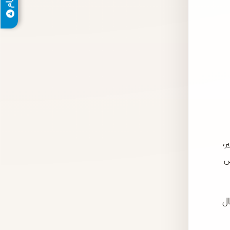
ير،
1 التي هزت أسس
ال