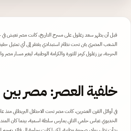
قبل أن يظهر سعد زغلول على مسرح التاريخ، كانت مصر تعيش في حا
الشعب المصري يئن تحت نظام استبدادي يفتقر إلى أي تمثيل حقيقي،
الحرجة، برز زغلول كرمز للثورة والكرامة الوطنية، ليغير مسار مصر وال
خلفية العصر: مصر بين 
الخديوي عباس حلمي الثاني يمارس سلطة اسمية، بينما كان المندوب
بدأت تظهر بوادر صحوة وطنية، لكنها كانت بحاجة إلى قائد يترجم