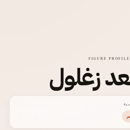
FIGURE PROFILE
د زغلول
ية
ر