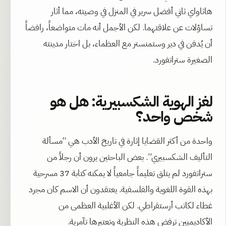
هاثاواي ثاني أفضل سرير في المنزل في وصيته، مما أثار
تساؤلات عن علاقتهما. لكن الأجمل أنه مات متواضعاً، رافضاً
أن يُدفن في دير وستمنستر مع العظماء، بل اختار مدينته
الصغيرة ستراتفورد.
لغز الهوية الشكسبيرية: هل هو
شخص واحد؟
واحدة من أكثر القضايا إثارة في تاريخ الأدب هي “مسألة
التأليف الشكسبيري”. بعض الباحثين يرون أن رجلاً من
ستراتفورد لم يتلق تعليماً جامعياً لا يمكنه كتابة 37 مسرحية
بهذه القوة اللغوية والفلسفية. يعتقدون أن الاسم كان مجرد
غطاء لكاتب أرستقراطي. لكن الأغلبية العظمى من
الأكاديميين ترفض هذه النظرية وتعتبرها تآمرية.