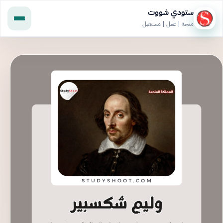
ستودي شووت
منحة | عمل | مستقبل