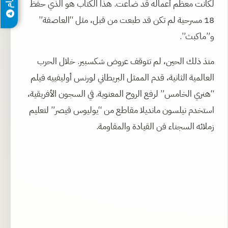
لكانت معظم أعماله قد ضاعت. هذا الكتاب هو الذي حفظ
18 مسرحية لم تكن قد طبعت من قبل، مثل “العاصفة”
و”ماكبث”.
منذ ذلك الحين، لم تتوقف عروض شكسبير. خلال الحرب
العالمية الثانية، قدم الممثل البريطاني لورنس أوليفييه فيلم
“هنري الخامس” لرفع الروح المعنوية. في السجون الأفريقية،
استخدم نيلسون مانديلا مقاطع من “يوليوس قيصر” لتعليم
زملائه السجناء فن القيادة والمقاومة.