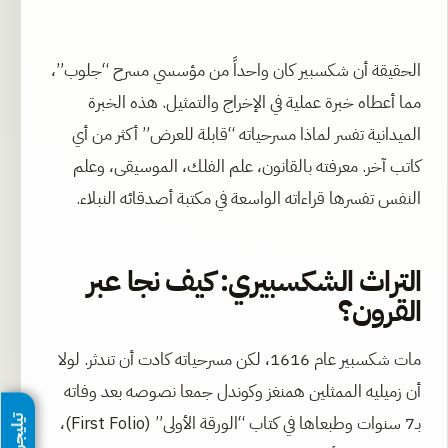
الحقيقة أن شكسبير كان واحداً من مؤسسي مسرح “جلوب”،
مما أعطاه خبرة عملية في الإخراج والتمثيل. هذه الخبرة
الميدانية تفسر لماذا مسرحياته “قابلة للعرض” أكثر من أي
كاتب آخر. معرفته بالقانون، علم الفلك، الموسيقى، وعلم
النفس تفسرها قراءاته الواسعة في مكتبة أصدقائه النبلاء.
التراث الشكسبيري: كيف نجا عبر
القرون؟
مات شكسبير عام 1616، لكن مسرحياته كادت أن تندثر. لولا
أن زميليه الممثلين همنغز وكوندل جمعا نصوصه بعد وفاته
بـ7 سنوات وطبعاها في كتاب “الورقة الأولى” (First Folio)،
تيليجرام