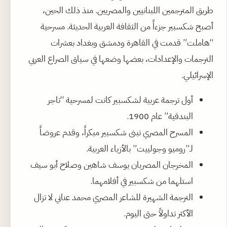
طريق المترجمين اللبنانيين والمصريين. منذ ذلك الحين،
أصبح شكسبير جزءاً من الثقافة العربية الحديثة. مسرحية
“هاملت” قدمت في القاهرة ودمشق وبغداد بعشرات
الترجمات والإعدادات، بعضها وضعها في سياق الصراع العربي
الإسرائيلي.
أول ترجمة عربية لشكسبير كانت لمسرحية “تاجر
البندقية” عام 1900.
المسرح المصري تبنى شكسبير مبكراً، وقدم عروضاً
لـ”روميو وجولييت” بالأزياء العربية.
المخرجان المصريان يوسف شاهين وصلاح أبو سيف
استلهما من شكسبير في أفلامهما.
الترجمة الشهيرة للشاعر المصري محمد عناني لا تزال
الأكثر تداولاً حتى اليوم.