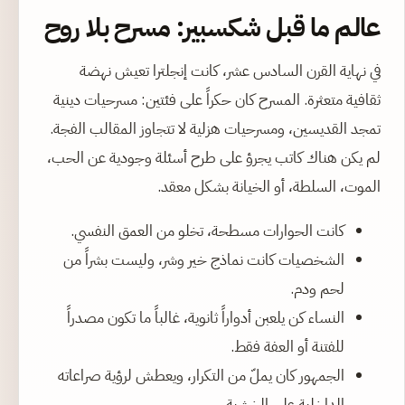
عالم ما قبل شكسبير: مسرح بلا روح
في نهاية القرن السادس عشر، كانت إنجلترا تعيش نهضة
ثقافية متعثرة. المسرح كان حكراً على فئتين: مسرحيات دينية
تمجد القديسين، ومسرحيات هزلية لا تتجاوز المقالب الفجة.
لم يكن هناك كاتب يجرؤ على طرح أسئلة وجودية عن الحب،
الموت، السلطة، أو الخيانة بشكل معقد.
كانت الحوارات مسطحة، تخلو من العمق النفسي.
الشخصيات كانت نماذج خير وشر، وليست بشراً من
لحم ودم.
النساء كن يلعبن أدواراً ثانوية، غالباً ما تكون مصدراً
للفتنة أو العفة فقط.
الجمهور كان يملّ من التكرار، ويعطش لرؤية صراعاته
الداخلية على الخشبة.