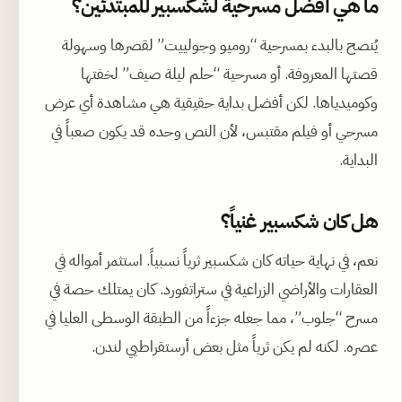
ما هي أفضل مسرحية لشكسبير للمبتدئين؟
يُنصح بالبدء بمسرحية “روميو وجولييت” لقصرها وسهولة
قصتها المعروفة. أو مسرحية “حلم ليلة صيف” لخفتها
وكوميدياها. لكن أفضل بداية حقيقية هي مشاهدة أي عرض
مسرحي أو فيلم مقتبس، لأن النص وحده قد يكون صعباً في
البداية.
هل كان شكسبير غنياً؟
نعم، في نهاية حياته كان شكسبير ثرياً نسبياً. استثمر أمواله في
العقارات والأراضي الزراعية في ستراتفورد. كان يمتلك حصة في
مسرح “جلوب”، مما جعله جزءاً من الطبقة الوسطى العليا في
عصره. لكنه لم يكن ثرياً مثل بعض أرستقراطيي لندن.