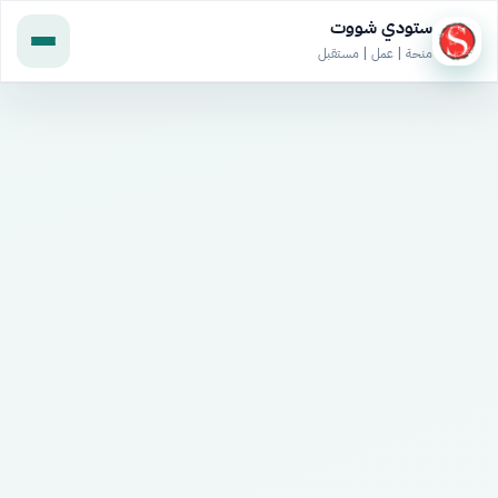
ستودي شووت
منحة | عمل | مستقبل