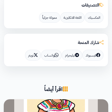
التصنيفات
المكسيك
اللغة الانكليزية
ممولة جزئياً
شارك المنحة
فيسبوك
تيليجرام
واتساب
تويتر
اقرأ أيضاً