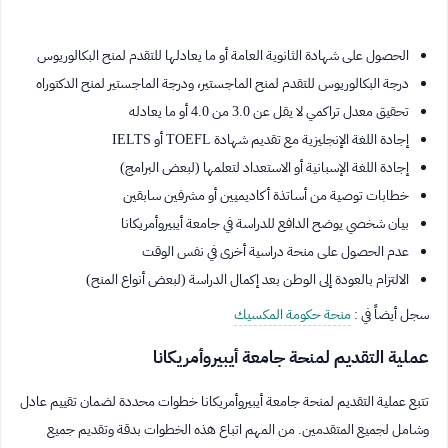
الحصول على شهادة الثانوية العامة أو ما يعادلها للتقدم لمنح البكالوريوس
درجة البكالوريوس للتقدم لمنح الماجستير، ودرجة الماجستير لمنح الدكتوراه
تحقيق معدل تراكمي لا يقل عن 3.0 من 4.0 أو ما يعادله
إجادة اللغة الإنجليزية مع تقديم شهادة TOEFL أو IELTS
إجادة اللغة الإسبانية أو الاستعداد لتعلمها (لبعض البرامج)
خطابات توصية من أساتذة أكاديميين أو مشرفين سابقين
بيان شخصي يوضح الدافع للدراسة في جامعة أيبيروأمريكانا
عدم الحصول على منحة دراسية أخرى في نفس الوقت
الالتزام بالعودة إلى الوطن بعد إكمال الدراسة (لبعض أنواع المنح)
سجل أيضاً في :
منحة حكومة المكسيك
عملية التقديم لمنحة جامعة أيبيروأمريكانا
تتبع عملية التقديم لمنحة جامعة أيبيروأمريكانا خطوات محددة لضمان تقييم عادل
وشامل لجميع المتقدمين. من المهم اتباع هذه الخطوات بدقة وتقديم جميع