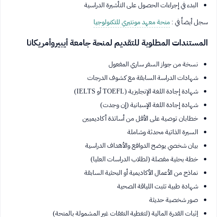
البدء في إجراءات الحصول على التأشيرة الدراسية
سجل أيضاً في :
منحة معهد مونتيري للتكنولوجيا
المستندات المطلوبة للتقديم لمنحة جامعة أيبيروأمريكانا
نسخة من جواز السفر ساري المفعول
شهادات الدراسة السابقة مع كشوف الدرجات
شهادة إجادة اللغة الإنجليزية (TOEFL أو IELTS)
شهادة إجادة اللغة الإسبانية (إن وجدت)
خطابان توصية على الأقل من أساتذة أكاديميين
السيرة الذاتية محدثة وشاملة
بيان شخصي يوضح الدوافع والأهداف الدراسية
خطة بحثية مفصلة (لطلاب الدراسات العليا)
نماذج من الأعمال الأكاديمية أو البحثية السابقة
شهادة طبية تثبت اللياقة الصحية
صور شخصية حديثة
إثبات القدرة المالية (لتغطية النفقات غير المشمولة بالمنحة)