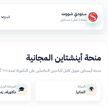
ستودي شووت
المنح
منحة | عمل | مستقبل
منحة أينشتاين المجانية
منحة أينشتاين تمويل كامل للباحثين الحاصلين على الدكتوراة لمدة ٥-٦ أشهر بقيمة ١٠٠٠٠ يورو، تشمل السكن والتأمين الصحي.
الدولة
المرحلة الدرا
🎓
🌍
المانيا
دكتوراه، زم