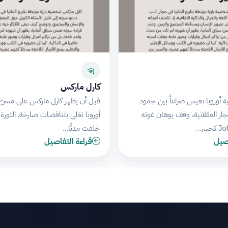
كارل ماركس
ه أوروبا تعيش صراعاً بين جمود
قبل أن يظهر كارل ماركس على مسرح ا
جار العقلانية، وقف يوهان غوته
أوروبا تغلي بتناقضات صارخة. الثورة
سر…
خلقت مدنًا…
اصيل
قراءة التفاصيل