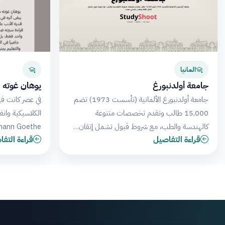
المانيا
جامعة أولدنبورغ
يوهان غوته
جامعة أولدنبورغ الألمانية (تأسست 1973) تضم
في عصر كانت في
15,000 طالب وتقدم تخصصات متنوعة
الكلاسيكية وانف
كالهندسة والطب، مع شروط قبول تشمل إتقان…
Johann Goethe كج
قراءة التفاصيل
قراءة التف