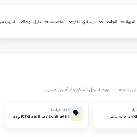
الدورات
الجامعات
دراسة في الخارج
التخصصات
دليل الوظائف
تدريب مه
سية
لغة الدراسة
🗣️
الات، ماجستير
اللغة الألمانية، اللغة الانكليزية