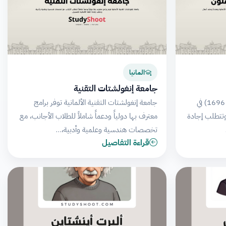
المانيا
جامعة إنغولشتات التقنية
الأكاديمية الألمانية للفنون (تأسست 1696) في
جامعة إنغولشتات التقنية الألمانية توفر برامج
تتطلب إجادة
معترف بها دولياً ودعماً شاملاً للطلاب الأجانب، مع
تخصصات هندسية وعلمية وأدبية،…
قراءة التفاصيل