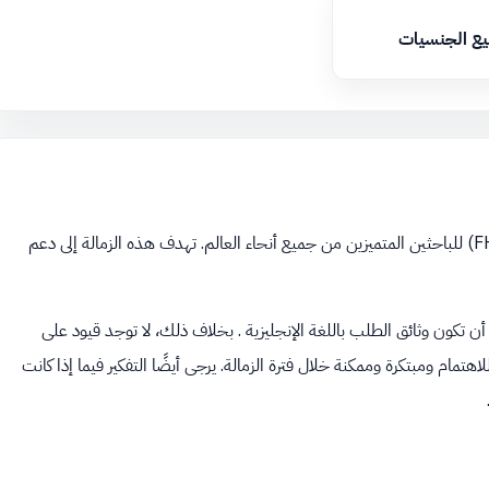
يع الجنسيات
منحة أينشتاين هي برنامج تمويل كامل يقدمه المعهد الألماني للبحوث (FHI) للباحثين المتميزين من جميع أنحاء العالم. تهدف هذه الزمالة إلى دعم
كون وثائق الطلب باللغة الإنجليزية . بخلاف ذلك، لا توجد قيود على
تمام ومبتكرة وممكنة خلال فترة الزمالة. يرجى أيضًا التفكير فيما إذا كانت