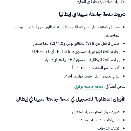
إمكانية قضاء فترة بحثية في الخارج.
شروط منحة جامعة سيينا في إيطاليا
حصول المتقدم على شهادة الثانوية العامة للبكالوريوس أو البكالوريوس
للماجستير
معدل لا يقل عن 85% للبكالوريوس و3.2/4.0 للماجستير
إجادة اللغة الإنجليزية بمستوى IELTS 6.5 أو TOEFL 90
إجادة اللغة الإيطالية بمستوى B2 للبرامج الإيطالية
ألا يزيد عمر المتقدم عن 35 عاماً
عدم الحصول على منحة دراسية أخرى
سجل أيضاً في :
منحة جامعة بوكوني
الأوراق المطلوبة للتسجيل في منحة جامعة سيينا في إيطاليا
صورة جواز السفر سارية المفعول
الشهادات الدراسية السابقة
كشف الدرجات