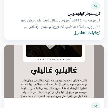
كريستوفر كولومبوس
في خريف عام 1492، أبحر رجل إيطالي تحت علم إسباني نحو
المجهول، حاملاً معه طموحات أوروبا وجشعها وأحلامها.…
قراءة التفاصيل