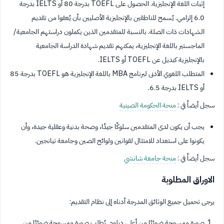
إثبات اللغة الإنجليزية. الحصول على TOEFL بدرجة 80 أو IELTS بدرجة
6.0 إلزامي. يُسمح للناطقين بالإنجليزية الأصليين بأن يُعفوا من تقديم
الشهادات ذات الصلة. بالنسبة للمتقدمين الذين يكملون دراستهم الجامعية/
الماجستير باللغة الإنجليزية، يمكنهم تقديم شهادة الدراسة الجامعية
بالإنجليزية كبديل عن TOEFL أو IELTS.
المتطلب اللغوي الأدنى لبرنامج MBA باللغة الإنجليزية هو TOEFL بدرجة 85
أو IELTS بدرجة 6.5.
سجل أيضاً في :
منحة الحكومة الصينية
يجب أن يكون لدى المتقدمين سلوكًا جيدًا، وصحة بدنية وعقلية جيدة، وأن
يكونوا على استعداد للامتثال لقوانين ولوائح الصين وجامعة تيانجين.
سجل أيضاً في :
منحة جامعة شانشي
الاوراق المطلوبة
يرجى تحميل جميع الوثائق المدرجة أدناه إلى نظام التقديم:
صورة ممسوحة ضوئيًا من أعلى دبلوم. يُطلب صورة ممسوحة ضوئيًا من