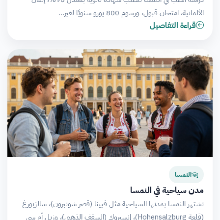
الألمانية، امتحان قبول، ورسوم 800 يورو سنويًا لغير…
قراءة التفاصيل
النمسا
مدن سياحية في النمسا
تشتهر النمسا بمدنها السياحية مثل فيينا (قصر شونبرون)، سالزبورغ
(قلعة Hohensalzburg)، إنسبروك (السقف الذهبي)، وزيل أم سي