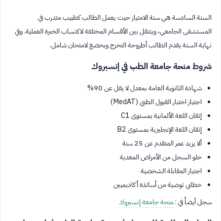
السنة السادسة هي سنة الامتياز حيث يعمل الطالب كطبيب متدرب في
المستشفى الجامعي، ويتنقل بين الأقسام المختلفة لاكتساب الخبرة العملية. وفي
نهاية السنة يقدم الطالب أطروحة التخرج ويخضع لامتحان شامل.
شروط منحة جامعة الطب في إنسبروك
شهادة الثانوية العامة بمعدل لا يقل عن 90%
اجتياز اختبار القبول الطبي (MedAT)
إتقان اللغة الألمانية بمستوى C1
إتقان اللغة الإنجليزية بمستوى B2
ألا يزيد عمر المتقدم عن 25 سنة
خلو السجل من الأمراض المعدية
اجتياز المقابلة الشخصية
خطابي توصية من أساتذة أكاديميين
سجل أيضاً في :
منحة جامعة إنسبروك