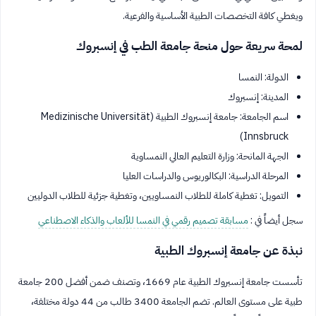
ويغطي كافة التخصصات الطبية الأساسية والفرعية.
لمحة سريعة حول منحة جامعة الطب في إنسبروك
الدولة: النمسا
المدينة: إنسبروك
اسم الجامعة: جامعة إنسبروك الطبية (Medizinische Universität
Innsbruck)
الجهة المانحة: وزارة التعليم العالي النمساوية
المرحلة الدراسية: البكالوريوس والدراسات العليا
التمويل: تغطية كاملة للطلاب النمساويين، وتغطية جزئية للطلاب الدوليين
سجل أيضاً في :
مسابقة تصميم رقمي في النمسا للألعاب والذكاء الاصطناعي
نبذة عن جامعة إنسبروك الطبية
تأسست جامعة إنسبروك الطبية عام 1669، وتصنف ضمن أفضل 200 جامعة
طبية على مستوى العالم. تضم الجامعة 3400 طالب من 44 دولة مختلفة،