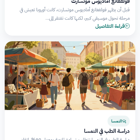
فولفغانغ أماديوس موتسارت
قبل أن يظهر فولفغانغ أماديوس موتسارت، كانت أوروبا تعيش في
مرحلة تحول موسيقي كبير، لكنها كانت تفتقر إلى…
قراءة التفاصيل
النمسا
دراسة الطب في النمسا
دراسة الطب في النمسا تتطلب شهادة ثانوية بمعدل 90%، إتقان