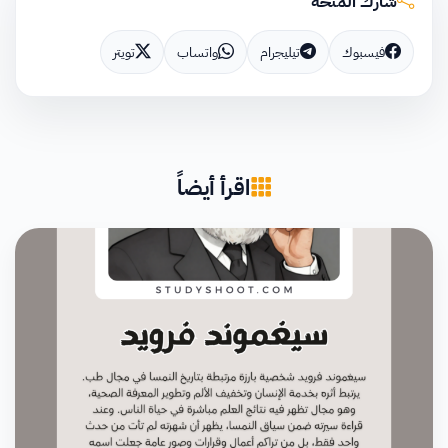
شارك المنحة
فيسبوك
تيليجرام
واتساب
تويتر
اقرأ أيضاً