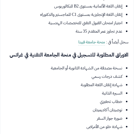
إتقان اللغة الألمانية بمستوى B2 للبكالوريوس
إتقان اللغة الإنجليزية بمستوى C1 للماجستير والدكتوراه
اجتياز امتحان القبول التقني للتخصصات الهندسية
عدم تجاوز عمر المتقدم 35 سنة
سجل أيضاً في :
منحة جامعة فيينا
الاوراق المطلوبة للتسجيل في منحة الجامعة التقنية في غراتس
نسخة مصدقة من الشهادة الثانوية أو الجامعية
كشف درجات رسمي
شهادة إتقان اللغة المطلوبة
السيرة الذاتية
خطاب تحفيزي
توصيتان أكاديميتان
صورة جواز السفر
شهادة خلو من الأمراض