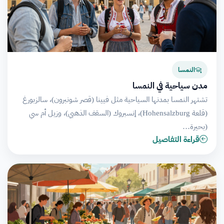
النمسا
مدن سياحية في النمسا
تشتهر النمسا بمدنها السياحية مثل فيينا (قصر شونبرون)، سالزبورغ
(قلعة Hohensalzburg)، إنسبروك (السقف الذهبي)، وزيل أم سي
(بحيرة…
قراءة التفاصيل