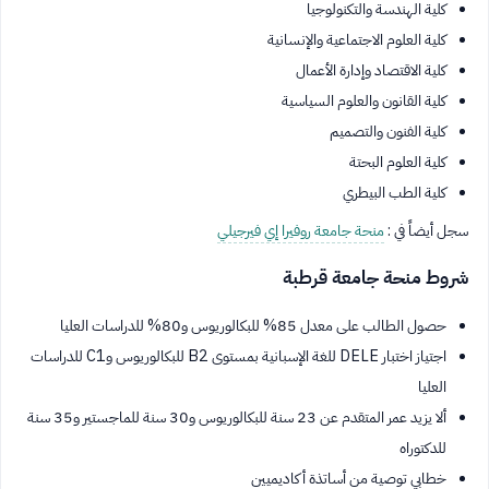
كلية الهندسة والتكنولوجيا
كلية العلوم الاجتماعية والإنسانية
كلية الاقتصاد وإدارة الأعمال
كلية القانون والعلوم السياسية
كلية الفنون والتصميم
كلية العلوم البحتة
كلية الطب البيطري
سجل أيضاً في :
منحة جامعة روفيرا إي فيرجيلي
شروط منحة جامعة قرطبة
حصول الطالب على معدل 85% للبكالوريوس و80% للدراسات العليا
اجتياز اختبار DELE للغة الإسبانية بمستوى B2 للبكالوريوس وC1 للدراسات
العليا
ألا يزيد عمر المتقدم عن 23 سنة للبكالوريوس و30 سنة للماجستير و35 سنة
للدكتوراه
خطابي توصية من أساتذة أكاديميين