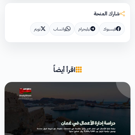
شارك المنحة
فيسبوك
تيليجرام
واتساب
تويتر
اقرأ أيضاً