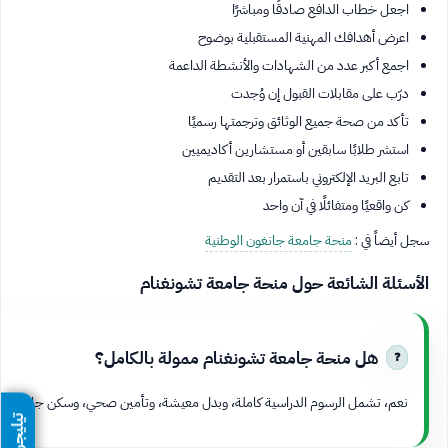
اجعل خطاب الدافع صادقًا ومباشرًا
اعرض أهدافك المهنية المستقبلية بوضوح
اجمع أكبر عدد من الشهادات والأنشطة الداعمة
درّب على مقابلات القبول إن وُجدت
تأكد من صحة جميع الوثائق وترجمتها رسميًا
استشر طلابًا سابقين أو مستشارين أكاديميين
تابع البريد الإلكتروني باستمرار بعد التقديم
كن واقعيًا ومتفائلًا في آن واحد
سجل أيضاً في :
منحة جامعة جانغون الوطنية
الأسئلة الشائعة حول منحة جامعة تشونغنام
هل منحة جامعة تشونغنام ممولة بالكامل؟
نعم، تشمل الرسوم الدراسية كاملة، وبدل معيشة، وتأمين صحي، وسكن جامعي.
تيليجرام