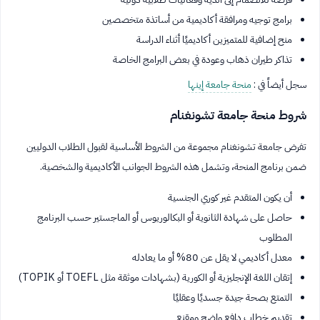
برامج توجيه ومرافقة أكاديمية من أساتذة متخصصين
منح إضافية للمتميزين أكاديميًا أثناء الدراسة
تذاكر طيران ذهاب وعودة في بعض البرامج الخاصة
سجل أيضاً في :
منحة جامعة إينها
شروط منحة جامعة تشونغنام
تفرض جامعة تشونغنام مجموعة من الشروط الأساسية لقبول الطلاب الدوليين
ضمن برنامج المنحة، وتشمل هذه الشروط الجوانب الأكاديمية والشخصية.
أن يكون المتقدم غير كوري الجنسية
حاصل على شهادة الثانوية أو البكالوريوس أو الماجستير حسب البرنامج
المطلوب
معدل أكاديمي لا يقل عن 80% أو ما يعادله
إتقان اللغة الإنجليزية أو الكورية (بشهادات موثقة مثل TOEFL أو TOPIK)
التمتع بصحة جيدة جسديًا وعقليًا
تقديم خطاب دافع واضح ومقنع