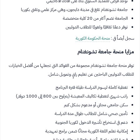
توجد فرص للتمديد السنوي بناءً على الأداء الأكاديمي
جامعة تشونغنام تقع في مدينة دايجون، وهي مركز علمي وتقني بكوريا
الجامعة تضم أكثر من 20 كلية متخصصة
توفر دعمًا ثقافيًا ولغويًا للطلاب الدوليين
سجل أيضاً في :
منحة الحكومة الكورية
مزايا منحة جامعة تشونغنام
توفر منحة جامعة تشونغنام مجموعة من الفوائد التي تجعلها من أفضل الخيارات
للطلاب الدوليين الباحثين عن تعليم راقٍ وتمويل شامل.
تغطية كاملة لرسوم الدراسة طيلة فترة البرنامج
راتب شهري لتغطية تكاليف المعيشة (يتراوح بين 800 إلى 1000 دولار)
سكن جامعي مجاني أو مدعوم بشكل كبير
تأمين صحي شامل للطالب طوال مدة الدراسة
دعم في استخراج تأشيرة الدخول لكوريا الجنوبية
إمكانية تعلم اللغة الكورية مجانًا ضمن برامج تمهيدية
فرصة للانضمام إلى أندية وفعاليات طلابية دولية