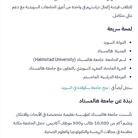
للطلاب فرصة إكمال دراستهم في واحدة من أعرق الجامعات السويدية مع دعم
مالي متكامل.
لمحة سريعة
الدولة: السويد
المدينة: هالمستاد
اسم الجامعة: جامعة هالمستاد (Halmstad University)
الجهة المانحة: المعهد السويدي بالتعاون مع جامعة هالمستاد
المرحلة الدراسية: الماجستير
سجل أيضاً في :
منح جامعة سكوفده في السويد
نبذة عن جامعة هالمستاد
تأسست جامعة هالمستاد كمؤسسة تعليمية متخصصة في الأبحاث والابتكار،
وتضم أكثر من 10,000 طالب و500 موظف أكاديمي. تحتل الجامعة مكانة
متقدمة في مجالات الهندسة والتكنولوجيا والعلوم الصحية.