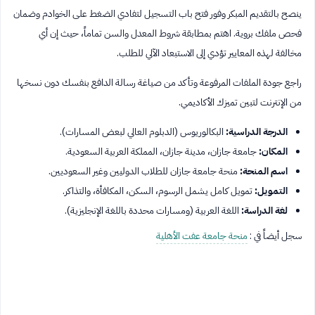
ينصح بالتقديم المبكر وفور فتح باب التسجيل لتفادي الضغط على الخوادم وضمان
فحص ملفك بروية. اهتم بمطابقة شروط المعدل والسن تماماً، حيث إن أي
مخالفة لهذه المعايير تؤدي إلى الاستبعاد الآلي للطلب.
راجع جودة الملفات المرفوعة وتأكد من صياغة رسالة الدافع بنفسك دون نسخها
من الإنترنت لتبين تميزك الأكاديمي.
الدرجة الدراسية:
البكالوريوس (الدبلوم العالي لبعض المسارات).
المكان:
جامعة جازان، مدينة جازان، المملكة العربية السعودية.
اسم المنحة:
منحة جامعة جازان للطلاب الدوليين وغير السعوديين.
التمويل:
تمويل كامل يشمل الرسوم، السكن، المكافأة، والتذاكر.
لغة الدراسة:
اللغة العربية (ومسارات محددة باللغة الإنجليزية).
سجل أيضاً في :
منحة جامعة عفت الأهلية