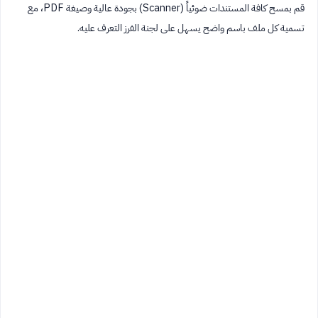
قم بمسح كافة المستندات ضوئياً (Scanner) بجودة عالية وصيغة PDF، مع
تسمية كل ملف باسم واضح يسهل على لجنة الفرز التعرف عليه.