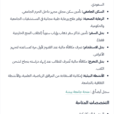
السعودي.
السكن الجامعي:
تأمين سكن مجاني مجهز داخل الحرم الجامعي.
الرعاية الصحية:
توفير علاج ورعاية طبية مجانية في المستشفيات الجامعية
والحكومية.
بدل السفر:
تأمين تذاكر سفر ذهاب وإياب سنوياً (لطلاب المنح الخارجية
فقط).
بدل الاستقدام:
صرف مكافأة مالية عند القدوم لأول مرة كمساعده لتجهيز
الأغراض.
بدل التخرج:
مكافأة مالية تُصرف للطالب عند إنهاء دراسته بنجاح لشحن
الكتب.
الأنشطة البيئية:
إمكانية الاستفادة من المرافق الرياضية، العلمية، والأنشطة
الثقافية بالجامعة.
سجل أيضاً في :
منحة جامعة بيشة
التخصصات المتاحة
الهندسة الميكانيكية