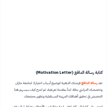
كتابة رسالة الدافع (Motivation Letter)
تعد
رسالة الدافع
فرصتك الذهبية لتوضيح أسباب اختيارك لجامعة جازان
وتخصصك الدراسي بدقة. ابدأ بمقدمة تعريفية، ثم اشرح كيف سيسهم هذا
التخصص في تحقيق أهدافك المهنية المستقبلية وتطوير مجتمعك.
احرص على كتابة الرسالة بلغة سليمة وخالية من الأخطاء، مع إظهار الشغف