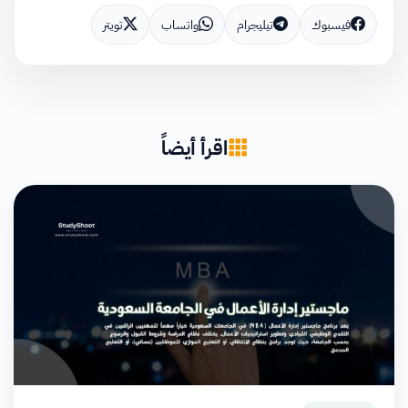
فيسبوك
تيليجرام
واتساب
تويتر
اقرأ أيضاً