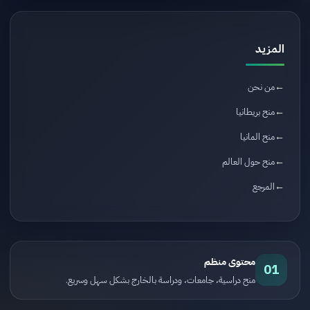
المزيد
من نحن
منح بريطانيا
منح المانيا
منح حول العالم
المرجع
محتوى منظم
01
منح دراسية، جامعات، ودراسة بالخارج بشكل سهل وسريع.