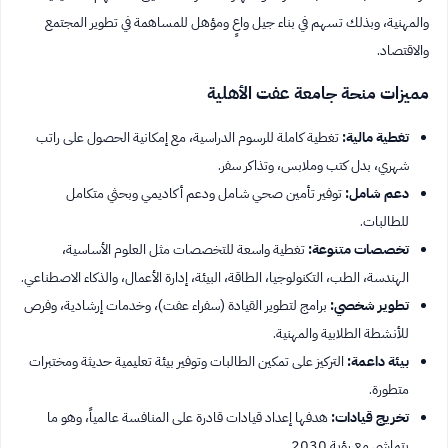
والمهنية، وبذلك تسهم في بناء جيل واعٍ ومؤهل للمساهمة في تطوير المجتمع
والاقتصاد.
مميزات منحة جامعة عفت الأهلية
تغطية مالية:
تغطية كاملة للرسوم الدراسية، مع إمكانية الحصول على راتب
شهري، بدل كتب وملابس، وتذاكر سفر.
دعم شامل:
توفير تأمين صحي شامل ودعم أكاديمي وبحثي متكامل
للطالبات.
تخصصات متنوعة:
تغطية واسعة للتخصصات مثل العلوم الأساسية،
الهندسة، الطب، التكنولوجيا، الطاقة، البيئة، إدارة الأعمال، والذكاء الاصطناعي.
تطوير شخصي:
برامج لتطوير القيادة (سفراء عفت)، وخدمات إرشادية، وفرص
للأنشطة الطلابية والمهنية.
بيئة داعمة:
التركيز على تمكين الطالبات وتوفير بيئة تعليمية حديثة ومختبرات
متطورة.
تخريج قيادات:
هدفها إعداد قيادات قادرة على المنافسة عالمياً، وهو ما
يتماشى مع رؤية 2030