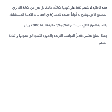
هذه الجائزة لا تقتصر فقط على كونها مكافأة مالية، بل تعزز من مكانة الفائز في
المجتمع الأدبي وتفتح له أبواباً جديدة للمشاركة في الفعاليات الأدبية المستقبلية.
بالنسبة للمركز الثاني، سيستلم الفائز جائزة مالية قدرها 2000 ريال.
وهذا المبلغ يعكس تقديراً للمواهب الفريدة والجهود الكبيرة التي يبدونها في كتابة
الشعر.