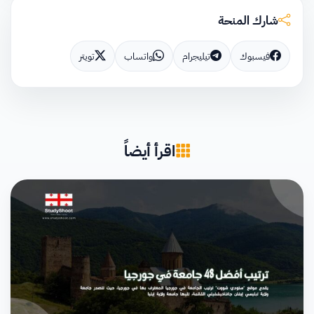
شارك المنحة
فيسبوك
تيليجرام
واتساب
تويتر
اقرأ أيضاً