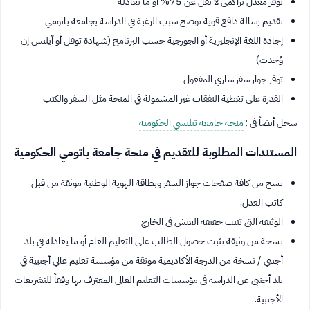
توفر معدل تراكمي لا يقل عن 75% أو ما يعادله
تقديم رسالة دافع قوية توضح سبب الرغبة في الدراسة بجامعة باتومي
إجادة اللغة الإنجليزية أو الجورجية حسب البرنامج (شهادة توفل أو آيلتس إن
وُجدت)
توفر جواز سفر ساري المفعول
القدرة على تغطية النفقات غير المشمولة في المنحة مثل السفر والكتب
سجل أيضاً في :
منحة جامعة تبليسي الحكومية
المستندات المطلوبة للتقديم في منحة جامعة باتومي الحكومية
نسخ من كافة صفحات جواز السفر وبطاقة الهوية الوطنية موثقة من قبل
كاتب العدل.
الوثيقة التي تثبت حقيقة العيش في الخارج
نسخة من وثيقة تثبت حصول الطالب على التعليم العام أو ما يعادله في بلد
أجنبي / نسخة من الدرجة الأكاديمية موثقة من مؤسسة تعليم عالي أجنبية في
بلد أجنبي عن الدراسة في مؤسسات التعليم العالي المعترف بها وفقاً للتشريعات
الأجنبية.