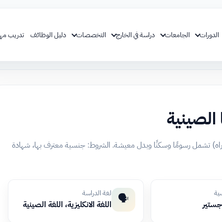
الدورات
الجامعات
دراسة في الخارج
التخصصات
دليل الوظائف
تدريب مه
 الصينية
وراه) تشمل رسومًا وسكنًا وبدل معيشة. الشروط: جنسية معترف بها، شهادة
سية
لغة الدراسة
🗣️
اجستير
اللغة الانكليزية، اللغة الصينية