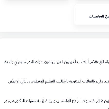
يع الجنسيات
ة، التي تقدّمها للطلاب الدوليين الذين يهتمون بمواصلة دراستهم في واحدة
يد مليء بالثقافات المتنوعة وأساليب التعليم المتطورة. وبالتالي، لا يُمكن
تُقدّم هذه المنحة دعمًا لبرامج الدراسات العُليا فقط. وتتراوح مدة المنحة بين 2 إلى 3 سنوات لبرامج الماجستير، وبين 3 إلى 4 سنوات للدكتوراه. يجدر
.