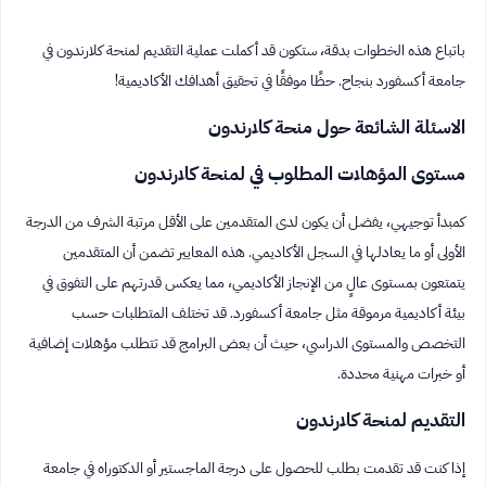
باتباع هذه الخطوات بدقة، ستكون قد أكملت عملية التقديم لمنحة كلارندون في
جامعة أكسفورد بنجاح. حظًا موفقًا في تحقيق أهدافك الأكاديمية!
الاسئلة الشائعة حول منحة كلارندون
مستوى المؤهلات المطلوب في لمنحة كلارندون
كمبدأ توجيهي، يفضل أن يكون لدى المتقدمين على الأقل مرتبة الشرف من الدرجة
الأولى أو ما يعادلها في السجل الأكاديمي. هذه المعايير تضمن أن المتقدمين
يتمتعون بمستوى عالٍ من الإنجاز الأكاديمي، مما يعكس قدرتهم على التفوق في
بيئة أكاديمية مرموقة مثل جامعة أكسفورد. قد تختلف المتطلبات حسب
التخصص والمستوى الدراسي، حيث أن بعض البرامج قد تتطلب مؤهلات إضافية
أو خبرات مهنية محددة.
التقديم لمنحة كلارندون
إذا كنت قد تقدمت بطلب للحصول على درجة الماجستير أو الدكتوراه في جامعة