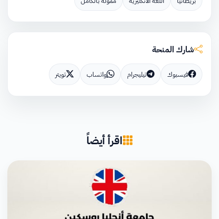
بريطانيا
اللغة الانكليزية
ممولة بالكامل
شارك المنحة
فيسبوك
تيليجرام
واتساب
تويتر
اقرأ أيضاً