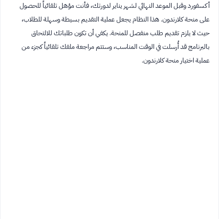
أكسفورد وقبل الموعد النهائي لشهر يناير لدورتك، فأنت مؤهل تلقائياً للحصول
على منحة كلارندون. هذا النظام يجعل عملية التقديم بسيطة وسهلة للطلاب،
حيث لا يلزم تقديم طلب منفصل للمنحة. يكفي أن تكون طلباتك للالتحاق
بالبرنامج قد أُرسلت في الوقت المناسب، وستتم مراجعة ملفك تلقائياً كجزء من
عملية اختيار منحة كلارندون.