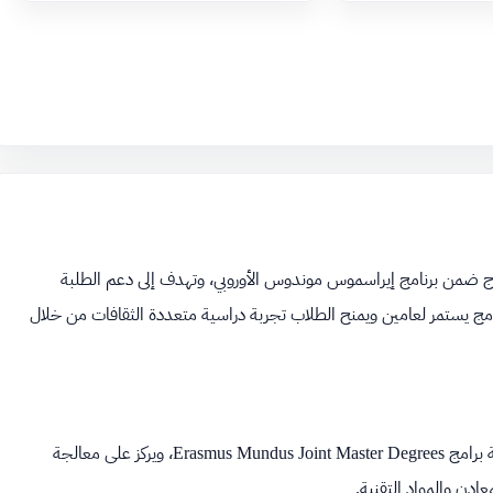
رج ضمن برنامج إيراسموس موندوس الأوروبي، وتهدف إلى دعم الطلبة
رنامج يستمر لعامين ويمنح الطلاب تجربة دراسية متعددة الثقافات من خلال
برنامج AMIR (المواد المتقدمة لإعادة التدوير المبتكر) هو جزء من سلسلة برامج Erasmus Mundus Joint Master Degrees، ويركز على معالجة
ادن والمواد التقنية.