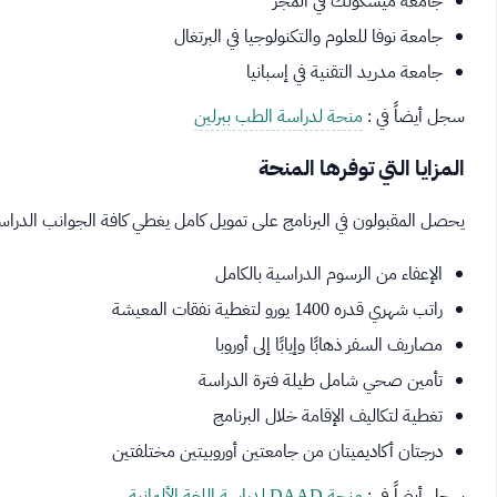
جامعة ميسكولك في المجر
جامعة نوفا للعلوم والتكنولوجيا في البرتغال
جامعة مدريد التقنية في إسبانيا
سجل أيضاً في :
منحة لدراسة الطب ببرلين
المزايا التي توفرها المنحة
يحصل المقبولون في البرنامج على تمويل كامل يغطي كافة الجوانب الدرا
الإعفاء من الرسوم الدراسية بالكامل
راتب شهري قدره 1400 يورو لتغطية نفقات المعيشة
مصاريف السفر ذهابًا وإيابًا إلى أوروبا
تأمين صحي شامل طيلة فترة الدراسة
تغطية لتكاليف الإقامة خلال البرنامج
درجتان أكاديميتان من جامعتين أوروبيتين مختلفتين
سجل أيضاً في :
منحة DAAD لدراسة اللغة الألمانية