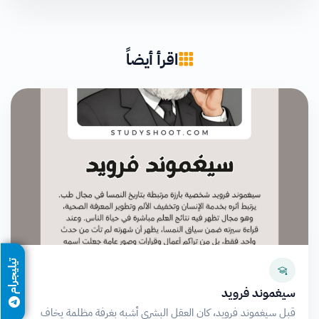
اقرأ أيضاً
تيليجرام
سيغموند فرويد
قبل سيغموند فرويد، كان العقل البشري أشبه بغرفة مظلمة يخاف