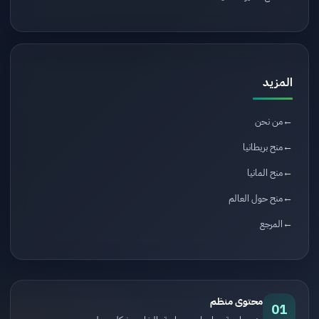
المزيد
من نحن
منح بريطانيا
منح المانيا
منح حول العالم
المرجع
محتوى منظم
01