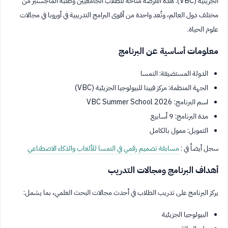
الجزيئية (VBC). هذه الفرصة متاحة للطلاب الجامعيين وطلبة الماجستير من
مختلف دول العالم، وتُعد واحدة من أقوى البرامج التدريبية في أوروبا في مجالات
علوم الحياة.
معلومات أساسية عن البرنامج
الدولة المستضيفة: النمسا
الجهة المنظمة: مركز فيينا للبيولوجيا الجزيئية (VBC)
اسم البرنامج: VBC Summer School 2026
مدة البرنامج: 9 أسابيع
التمويل: ممول بالكامل
سجل أيضاً في :
مسابقة تصميم رقمي في النمسا للألعاب والذكاء الاصطناعي
أهداف البرنامج ومجالات التدريب
يركز البرنامج على تدريب الطلاب في أحدث مجالات البحث العلمي، بما يشمل:
البيولوجيا الجزيئية