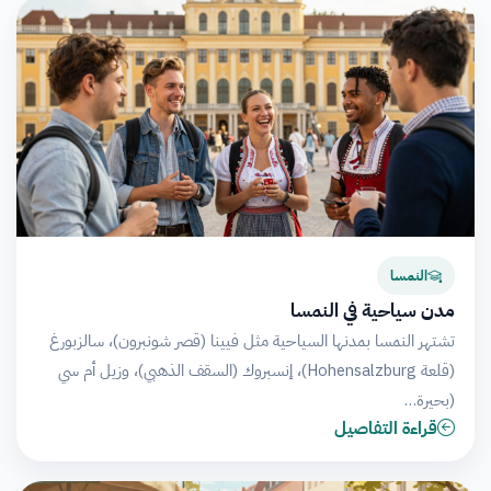
النمسا
مدن سياحية في النمسا
تشتهر النمسا بمدنها السياحية مثل فيينا (قصر شونبرون)، سالزبورغ
(قلعة Hohensalzburg)، إنسبروك (السقف الذهبي)، وزيل أم سي
(بحيرة…
قراءة التفاصيل