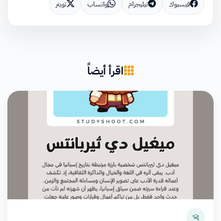
فيسبوك
تيليجرام
واتساب
تويتر
اقرأ أيضاً