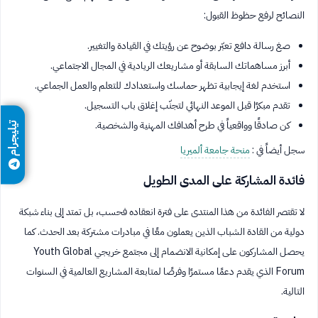
النصائح لرفع حظوظ القبول:
صغ رسالة دافع تعبّر بوضوح عن رؤيتك في القيادة والتغيير.
أبرز مساهماتك السابقة أو مشاريعك الريادية في المجال الاجتماعي.
استخدم لغة إيجابية تظهر حماسك واستعدادك للتعلم والعمل الجماعي.
تقدم مبكرًا قبل الموعد النهائي لتجنّب إغلاق باب التسجيل.
كن صادقًا وواقعياً في طرح أهدافك المهنية والشخصية.
تيليجرام
سجل أيضاً في :
منحة جامعة ألميريا
فائدة المشاركة على المدى الطويل
لا تقتصر الفائدة من هذا المنتدى على فترة انعقاده فحسب، بل تمتد إلى بناء شبكة
دولية من القادة الشباب الذين يعملون معًا في مبادرات مشتركة بعد الحدث. كما
يحصل المشاركون على إمكانية الانضمام إلى مجتمع خريجي Youth Global
Forum الذي يقدم دعمًا مستمرًا وفرصًا لمتابعة المشاريع العالمية في السنوات
التالية.