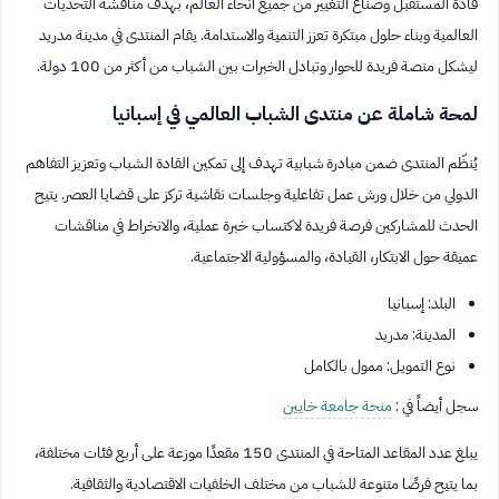
قادة المستقبل وصنّاع التغيير من جميع أنحاء العالم، بهدف مناقشة التحديات
العالمية وبناء حلول مبتكرة تعزز التنمية والاستدامة. يقام المنتدى في مدينة مدريد
ليشكل منصة فريدة للحوار وتبادل الخبرات بين الشباب من أكثر من 100 دولة.
لمحة شاملة عن منتدى الشباب العالمي في إسبانيا
يُنظّم المنتدى ضمن مبادرة شبابية تهدف إلى تمكين القادة الشباب وتعزيز التفاهم
الدولي من خلال ورش عمل تفاعلية وجلسات نقاشية تركز على قضايا العصر. يتيح
الحدث للمشاركين فرصة فريدة لاكتساب خبرة عملية، والانخراط في مناقشات
عميقة حول الابتكار، القيادة، والمسؤولية الاجتماعية.
البلد: إسبانيا
المدينة: مدريد
نوع التمويل: ممول بالكامل
سجل أيضاً في :
منحة جامعة خايين
يبلغ عدد المقاعد المتاحة في المنتدى 150 مقعدًا موزعة على أربع فئات مختلفة،
بما يتيح فرصًا متنوعة للشباب من مختلف الخلفيات الاقتصادية والثقافية.