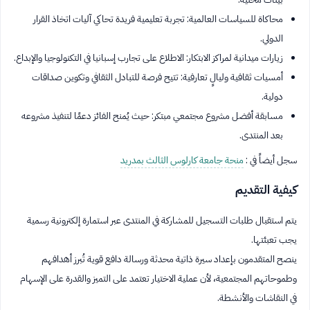
محاكاة للسياسات العالمية: تجربة تعليمية فريدة تحاكي آليات اتخاذ القرار
الدولي.
زيارات ميدانية لمراكز الابتكار: الاطلاع على تجارب إسبانيا في التكنولوجيا والإبداع.
أمسيات ثقافية وليالٍ تعارفية: تتيح فرصة للتبادل الثقافي وتكوين صداقات
دولية.
مسابقة أفضل مشروع مجتمعي مبتكر: حيث يُمنح الفائز دعمًا لتنفيذ مشروعه
بعد المنتدى.
سجل أيضاً في :
منحة جامعة كارلوس الثالث بمدريد
كيفية التقديم
يتم استقبال طلبات التسجيل للمشاركة في المنتدى عبر استمارة إلكترونية رسمية
يجب تعبئتها.
ينصح المتقدمون بإعداد سيرة ذاتية محدثة ورسالة دافع قوية تُبرز أهدافهم
وطموحاتهم المجتمعية، لأن عملية الاختيار تعتمد على التميز والقدرة على الإسهام
في النقاشات والأنشطة.