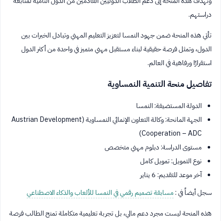
وتهدف هذه المنحة إلى دعم الطلاب الدوليين القادمين من الدول النامية لمتابعة
دراستهم.
تأتي هذه المنحة ضمن جهود النمسا لتعزيز التعليم المهني وتبادل الخبرات بين
الدول، وتمثل فرصة حقيقية لبناء مستقبل مهني متميز في واحدة من أكثر الدول
استقرارًا ورفاهية في العالم.
تفاصيل منحة التنمية النمساوية
الدولة المستضيفة: النمسا
الجهة المانحة: وكالة التعاون الإنمائي النمساوية (Austrian Development
Cooperation – ADC)
مستوى الدراسة: دبلوم مهني متخصص
نوع التمويل: تمويل كامل
آخر موعد للتقديم: 6 يناير
سجل أيضاً في :
مسابقة تصميم رقمي في النمسا للألعاب والذكاء الاصطناعي
هذه المنحة ليست مجرد دعم مالي، بل تجربة تعليمية متكاملة تمنح الطالب فرصة