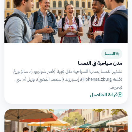
النمسا
مدن سياحية في النمسا
تشتهر النمسا بمدنها السياحية مثل فيينا (قصر شونبرون)، سالزبورغ
(قلعة Hohensalzburg)، إنسبروك (السقف الذهبي)، وزيل أم سي
(بحيرة…
قراءة التفاصيل