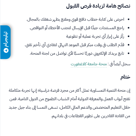
نصائح هامة لزيادة فرص القبول
احرص على كتابة خطاب دافع قوي ومقنع يظهر شغفك بالمجال.
راجع المستندات جيدًا قبل الإرسال لتجنب الأخطاء أو النواقص.
تيليجرام
ركّز على إبراز أي تجربة عملية أو تطوعية
قدّم الطلب في وقت مبكر قبل الموعد النهائي لتفادي أي تأخير تقني.
تابع بريدك الإلكتروني دوريًا تحسبًا لأي تواصل من لجنة المنحة.
سجل أيضاً في :
منحة جامعة كلاغنفورت
ختام
إن منحة التنمية النمساوية تمثل أكثر من مجرد فرصة دراسية؛ إنها تجربة متكاملة
تفتح أبواب العمل والمعرفة الدولية أمام الشباب الطموح من الدول النامية. فمن
خلال التعليم المتخصص والدعم المالي الكامل، تسعى النمسا إلى بناء جيل جديد
من القادة القادرين على تطوير القطاعات في بلدانهم.