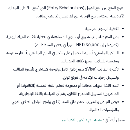
تتنوع المنح بين منح القبول (Entry Scholarships) التي تُمنح بناءً على الجدارة
الأكاديمية البحتة، ومنح الزمالة التي قد تغطي تكاليف إضافية.
تغطية الرسوم الدراسية
بدل المعيشة: راتب شهري أو سنوي للمساهمة في تغطية نفقات الحياة اليومية
(قد يصل إلى 50,000 HKD سنوياً في بعض المخططات).
السكن الجامعي: أولوية الحصول على سكن في الحرم الجامعي بأسعار مدعومة
ومناسبة للطلاب، مجهز بكافة الخدمات.
تأشيرة الطالب (Visa): دعم إداري كامل وتوجيه لاستخراج تأشيرة الطالب
وتسهيل إجراءات الإقامة في هونغ كونغ.
تعلم اللغة: دورات مجانية أو مدعومة لتعلم اللغة الصينية (الكانتونية أو
الماندرين) لتسهيل الاندماج الثقافي، رغم أن الدراسة باللغة الإنجليزية.
فرص التبادل والتدريب: دعم مالي للمشاركة في برامج التبادل الطلابي الدولي
والمؤتمرات العالمية.
سجل أيضاً في :
منحة معهد بكين للتكنولوجيا