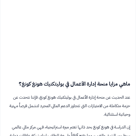
ماهي مزايا منحة إدارة الأعمال في بوليتكنيك هونغ كونغ؟
عند الحديث عن منحة إدارة الأعمال في بوليتكنيك هونغ كونغ، فإننا نتحدث عن
حزمة متكاملة من الامتيازات التي تتجاوز الدعم المالي المجرد لتشمل فرصاً مهنية
وحياتية استثنائية.
إن الدراسة في هونغ كونغ بحد ذاتها تعتبر ميزة استراتيجية، فهي مركز مالي عالمي
يربط بين الشرق والغرب، مما يفتح آفاقاً واسعة للطلاب لبناء شبكة علاقات دولية