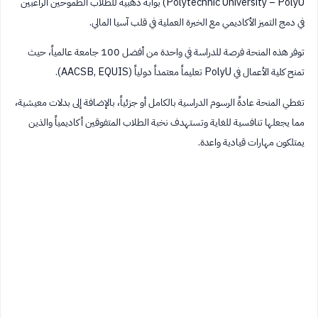
Polytechnic University – PolyU) بوابة ذهبية للطلاب الطموحين الراغبين
في دمج التميز الأكاديمي مع الخبرة العملية في قلب آسيا المالي.
توفر هذه المنحة فرصة للدراسة في واحدة من أفضل 100 جامعة عالمياً، حيث
تمنح كلية الأعمال في PolyU تعليماً معتمداً دولياً (AACSB, EQUIS).
تغطي المنحة عادةً الرسوم الدراسية بالكامل أو جزئياً، بالإضافة إلى بدلات معيشية،
مما يجعلها تنافسية للغاية وتستهدف نخبة الطلاب المتفوقين أكاديمياً والذين
يمتلكون مهارات قيادية واعدة.