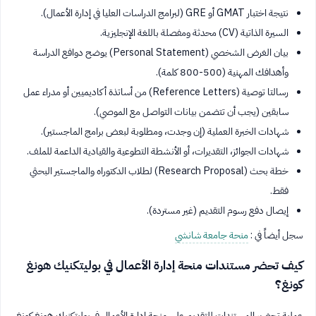
نتيجة اختبار GMAT أو GRE (لبرامج الدراسات العليا في إدارة الأعمال).
السيرة الذاتية (CV) محدثة ومفصلة باللغة الإنجليزية.
بيان الغرض الشخصي (Personal Statement) يوضح دوافع الدراسة
وأهدافك المهنية (500-800 كلمة).
رسالتا توصية (Reference Letters) من أساتذة أكاديميين أو مدراء عمل
سابقين (يجب أن تتضمن بيانات التواصل مع الموصي).
شهادات الخبرة العملية (إن وجدت، ومطلوبة لبعض برامج الماجستير).
شهادات الجوائز، التقديرات، أو الأنشطة التطوعية والقيادية الداعمة للملف.
خطة بحث (Research Proposal) لطلاب الدكتوراه والماجستير البحثي
فقط.
إيصال دفع رسوم التقديم (غير مستردة).
سجل أيضاً في :
منحة جامعة شانشي
كيف تحضر مستندات منحة إدارة الأعمال في بوليتكنيك هونغ
كونغ؟
عملية تحضير المستندات للتقديم على منحة إدارة الأعمال في بوليتكنيك هونغ كونغ