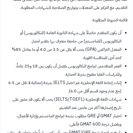
التقديم، مع التركيز على المعدلات وتواريخ الصلاحية للشهادات المطلوبة.
قائمة الشروط المطلوبة:
أن يكون المتقدم حاصلاً على شهادة الثانوية العامة (للبكالوريوس) أو
البكالوريوس (للماجستير) من جامعة معترف بها بتقدير امتياز.
المعدل التراكمي (GPA) يجب ألا يقل عن 3.5 من 4.0 أو ما يعادل 85%
كحد أدنى للمنافسة القوية.
العمر للمتقدمين لبرامج البكالوريوس يفضل أن يكون بين 18 و25 عاماً،
وللدراسات العليا مفتوح بشرط الجدارة.
إثبات إجادة اللغة الإنجليزية عبر اختبار IELTS بدرجة إجمالية لا تقل عن 6.5
(مع عدم وجود قسم أقل من 6.0).
شهادات اللغة الإنجليزية (IELTS/TOEFL) يجب ألا يكون قد مضى على
تاريخ إصدارها أكثر من عامين عند التقديم.
اختبار GMAT أو GRE مطلوب بشدة لبرامج الماجستير وإدارة الأعمال،
ويفضل درجة GMAT 600 فأعلى.
تاريخ صلاحية نتيجة GMAT/GRE يجب أن يكون سارياً ولم يتجاوز 5 سنوات.