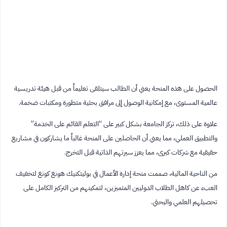
الحصول على هذه المنحة يعني أن الطالب سيتلقى تعليماً من قبل هيئة تدريسية
عالمية المستوى، مع إمكانية الوصول إلى مرافق بحثية متطورة ومكتبات ضخمة.
علاوة على ذلك، تركز الجامعة بشكل كبير على “التعلم القائم على الخدمة”
والتطبيق العملي، مما يعني أن الحاصلين على المنحة غالباً ما يشاركون في مشاريع
حقيقية مع شركات كبرى، مما يعزز سيرتهم الذاتية قبل التخرج.
من الناحية المالية، صممت منحة إدارة الأعمال في بوليتكنيك هونغ كونغ لتخفيف
العبء عن كاهل الطلاب الدوليين المتميزين، لتمكينهم من التركيز الكامل على
تحصيلهم العلمي والبحثي.