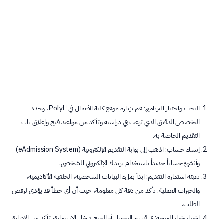
البحث واختيار البرنامج: قم بزيارة موقع كلية الأعمال في PolyU، وحدد
التخصص الدقيق الذي ترغب في دراسته وتأكد من مواعيد فتح وإغلاق باب
التقديم الخاصة به.
إنشاء حساب: اذهب إلى بوابة التقديم الإلكترونية (eAdmission System)
وأنشئ حساباً جديداً باستخدام بريدك الإلكتروني الشخصي.
تعبئة استمارة التقديم: ابدأ بملء البيانات الشخصية، الخلفية الأكاديمية،
والخبرات العملية. تأكد من دقة كل معلومة، حيث أن أي خطأ قد يؤدي لرفض
الطلب.
اختيار خيار المنحة: في قسم التمويل أو المنح داخل الاستمارة، تأكد من الإشارة