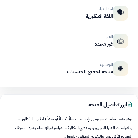
لغة الدراسة
🗣️
اللغة الانكليزية
العمر
🎂
غير محدد
الجنسية
🌐
متاحة لجميع الجنسيات
أبرز تفاصيل المنحة
توفر منحة جامعة بورغوس بإسبانيا تمويلاً (كاملاً أو جزئياً) لطلاب البكالوريوس
والدراسات العليا الدوليين، وتغطي التكاليف الدراسية والإقامة، بشرط استيفاء
المعايير الأكاديمية واللغوية المطلوبة للقبول.