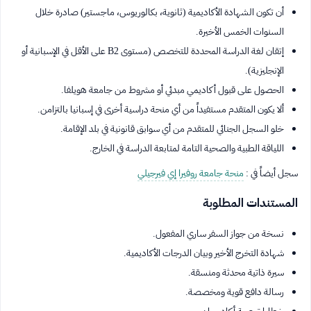
أن تكون الشهادة الأكاديمية (ثانوية، بكالوريوس، ماجستير) صادرة خلال
السنوات الخمس الأخيرة.
إتقان لغة الدراسة المحددة للتخصص (مستوى B2 على الأقل في الإسبانية أو
الإنجليزية).
الحصول على قبول أكاديمي مبدئي أو مشروط من جامعة هويلفا.
ألا يكون المتقدم مستفيداً من أي منحة دراسية أخرى في إسبانيا بالتزامن.
خلو السجل الجنائي للمتقدم من أي سوابق قانونية في بلد الإقامة.
اللياقة الطبية والصحية التامة لمتابعة الدراسة في الخارج.
سجل أيضاً في :
منحة جامعة روفيرا إي فيرجيلي
المستندات المطلوبة
نسخة من جواز السفر ساري المفعول.
شهادة التخرج الأخير وبيان الدرجات الأكاديمية.
سيرة ذاتية محدثة ومنسقة.
رسالة دافع قوية ومخصصة.
خطابا توصية أكاديميان.