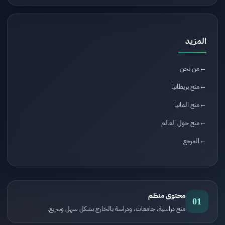
المزيد
من نحن
منح بريطانيا
منح المانيا
منح حول العالم
المرجع
محتوى منظم
01
منح دراسية، جامعات، ودراسة بالخارج بشكل سهل وسريع.