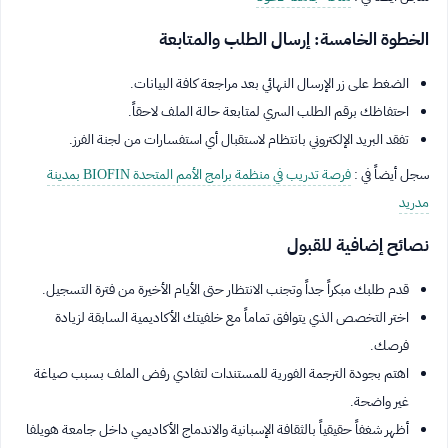
الخطوة الخامسة: إرسال الطلب والمتابعة
الضغط على زر الإرسال النهائي بعد مراجعة كافة البيانات.
احتفاظك برقم الطلب السري لمتابعة حالة الملف لاحقاً.
تفقد البريد الإلكتروني بانتظام لاستقبال أي استفسارات من لجنة الفرز.
سجل أيضاً في :
فرصة تدريب في منظمة برامج الأمم المتحدة BIOFIN بمدينة
مدريد
نصائح إضافية للقبول
قدم طلبك مبكراً جداً وتجنب الانتظار حتى الأيام الأخيرة من فترة التسجيل.
اختر التخصص الذي يتوافق تماماً مع خلفيتك الأكاديمية السابقة لزيادة
فرصك.
اهتم بجودة الترجمة الفورية للمستندات لتفادي رفض الملف بسبب صياغة
غير واضحة.
أظهر شغفاً حقيقياً بالثقافة الإسبانية والاندماج الأكاديمي داخل جامعة هويلفا