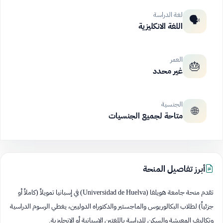
لغة الدراسة
🗣️
اللغة الانكليزية
العمر
🎂
غير محدد
الجنسية
🌐
متاحة لجميع الجنسيات
أبرز تفاصيل المنحة
تقدم منحة جامعة هويلفا (Universidad de Huelva) في إسبانيا تمويلاً (كاملاً أو
جزئياً) لطلاب البكالوريوس والماجستير والدكتوراه الدوليين، يغطي الرسوم الدراسية
وتكاليف المعيشة والسكن للدراسة باللغتين الإسبانية أو الإنجليزية.