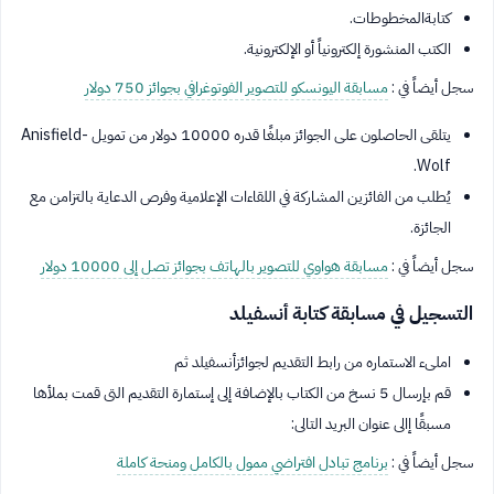
كتابةالمخطوطات.
الكتب المنشورة إلكترونياً أو الإلكترونية.
سجل أيضاً في :
مسابقة اليونسكو للتصوير الفوتوغرافي بجوائز 750 دولار
يتلقى الحاصلون على الجوائز مبلغًا قدره 10000 دولار من تمويل Anisfield-
Wolf.
يُطلب من الفائزين المشاركة في اللقاءات الإعلامية وفرص الدعاية بالتزامن مع
الجائزة.
سجل أيضاً في :
مسابقة هواوي للتصوير بالهاتف بجوائز تصل إلى 10000 دولار
التسجيل في مسابقة كتابة أنسفيلد
املىء الاستماره من رابط التقديم لجوائزأنسفيلد ثم
قم بإرسال 5 نسخ من الكتاب بالإضافة إلى إستمارة التقديم التى قمت بملأها
مسبقًا إالى عنوان البريد التالى:
سجل أيضاً في :
برنامج تبادل افتراضي ممول بالكامل ومنحة كاملة