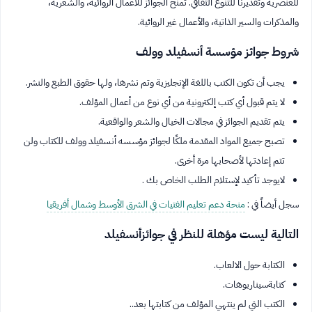
للعنصرية وتقديرنا للتنوع الثقافي. تُمنح الجوائز للأعمال الروائية، والشعرية،
والمذكرات والسير الذاتية، والأعمال غير الروائية.
شروط جوائز مؤسسة أنسفيلد وولف
يجب أن تكون الكتب باللغة الإنجليزية وتم نشرها، ولها حقوق الطبع والنشر.
لا يتم قبول أي كتب إلكترونية من أي نوع من أعمال المؤلف.
يتم تقديم الجوائز في مجالات الخيال والشعر والواقعية.
تصبح جميع المواد المقدمة ملكًا لجوائز مؤسسه أنسفيلد وولف للكتاب ولن
تتم إعادتها لأصحابها مرة أخرى.
لايوجد تأكيد لإستلام الطلب الخاص بك .
سجل أيضاً في :
منحة دعم تعليم الفتيات في الشرق الأوسط وشمال أفريقيا
التالية ليست مؤهلة للنظر في جوائزأنسفيلد
الكتابة حول الالعاب.
كتابةسيناريوهات.
الكتب التي لم ينتهي المؤلف من كتابتها بعد..