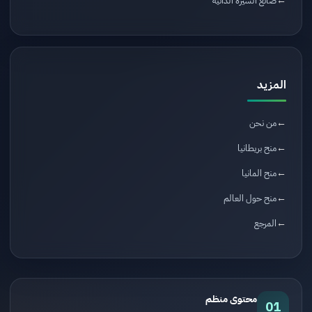
صانع السيرة الذاتية
المزيد
من نحن
منح بريطانيا
منح المانيا
منح حول العالم
المرجع
محتوى منظم
01