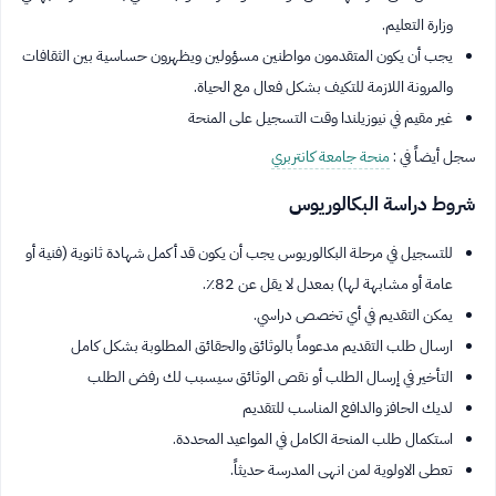
وزارة التعليم.
يجب أن يكون المتقدمون مواطنين مسؤولين ويظهرون حساسية بين الثقافات
والمرونة اللازمة للتكيف بشكل فعال مع الحياة.
غير مقيم في نيوزيلندا وقت التسجيل على المنحة
سجل أيضاً في :
منحة جامعة كانتربري
شروط دراسة البكالوريوس
للتسجيل في مرحلة البكالوريوس يجب أن يكون قد أكمل شهادة ثانوية (فنية أو
عامة أو مشابهة لها) بمعدل لا يقل عن 82٪.
يمكن التقديم في أي تخصص دراسي.
ارسال طلب التقديم مدعوماً بالوثائق والحقائق المطلوبة بشكل كامل
التأخير في إرسال الطلب أو نقص الوثائق سيسبب لك رفض الطلب
لديك الحافز والدافع المناسب للتقديم
استكمال طلب المنحة الكامل في المواعيد المحددة.
تعطى الاولوية لمن انهى المدرسة حديثاً.