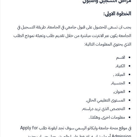
مراحل التسجيل والقبول
الخطوة الاولى:
يجب ان تسعى للحصول على قبول جامعي في الجامعة, طريقة التسجيل في
الجامعة يكون عبر الانترنت مباشرة من خلال تقديم طلب وتعبئة نموذج الطلب
الذي يحتوي المعلومات التالية:
الاسم
الكنية,
الميلاد ,
الجنسية,
العنوان,
المستوى التعليمي الحالي,
التخصص الذي تريد دراسته,
معلومات اخرى, وهكذا..
في موقع منحة جامعة وايكاتو الرسمي سوف تجد ايقونة طلب Apply for
Admission أو ما يشابهه, اضغط عليها وقم بتسجيل حساب جديد.