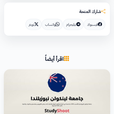
شارك المنحة
فيسبوك
تيليجرام
واتساب
تويتر
اقرأ أيضاً