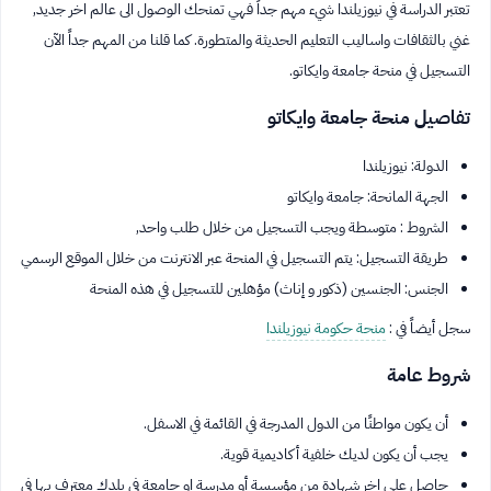
تعتبر الدراسة في نيوزيلندا شيء مهم جداً فهي تمنحك الوصول الى عالم اخر جديد,
غني بالثقافات واساليب التعليم الحديثة والمتطورة. كما قلنا من المهم جداً الآن
التسجيل في منحة جامعة وايكاتو.
تفاصيل منحة جامعة وايكاتو
الدولة: نيوزيلندا
الجهة المانحة: جامعة وايكاتو
الشروط : متوسطة ويجب التسجيل من خلال طلب واحد,
طريقة التسجيل: يتم التسجيل في المنحة عبر الانترنت من خلال الموقع الرسمي
الجنس: الجنسين (ذكور و إناث) مؤهلين للتسجيل في هذه المنحة
سجل أيضاً في :
منحة حكومة نيوزيلندا
شروط عامة
أن يكون مواطنًا من الدول المدرجة في القائمة في الاسفل.
يجب أن يكون لديك خلفية أكاديمية قوية.
حاصل على اخر شهادة من مؤسسة أو مدرسة او جامعة في بلدك معترف بها في