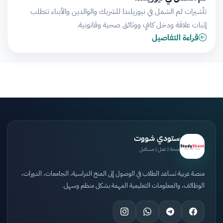
تأشيرات لم الشمل في نيوزيلندا للشريك والوالدين والأبناء تتطلب
إثبات علاقة ودخل كافٍ ووثائق صحية وقانونية.
قراءة التفاصيل
ستودي شووت
منحة | عمل | مستقبل
منصة عربية تساعد الطلاب في الوصول إلى المنح الدراسية، الجامعات، الدورات،
الوظائف، والمعلومات التعليمية المهمة بشكل منظم وسهل.