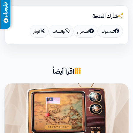
تيليجرام
شارك المنحة
فيسبوك
تيليجرام
واتساب
تويتر
اقرأ أيضاً