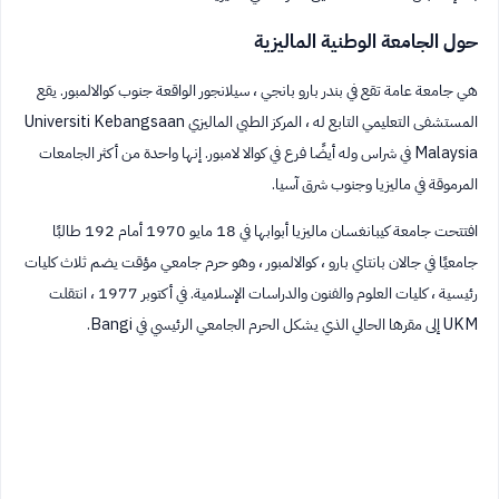
حول الجامعة الوطنية الماليزية
هي جامعة عامة تقع في بندر بارو بانجي ، سيلانجور الواقعة جنوب كوالالمبور. يقع
المستشفى التعليمي التابع له ، المركز الطبي الماليزي Universiti Kebangsaan
Malaysia في شراس وله أيضًا فرع في كوالا لامبور. إنها واحدة من أكثر الجامعات
المرموقة في ماليزيا وجنوب شرق آسيا.
افتتحت جامعة كيبانغسان ماليزيا أبوابها في 18 مايو 1970 أمام 192 طالبًا
جامعيًا في جالان بانتاي بارو ، كوالالمبور ، وهو حرم جامعي مؤقت يضم ثلاث كليات
رئيسية ، كليات العلوم والفنون والدراسات الإسلامية. في أكتوبر 1977 ، انتقلت
UKM إلى مقرها الحالي الذي يشكل الحرم الجامعي الرئيسي في Bangi.