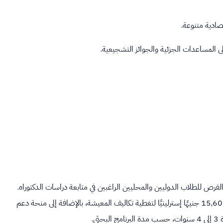
صادية متنوعة.
 المساعدات الجزئية والجوائز التشجيعية.
رص للطلاب الدوليين والمحليين الراغبين في متابعة دراسات الدكتوراه.
تغطي المنحة الرسوم الدراسية بالكامل، وتوفر راتبًا سنويًا يبلغ حوالي 15,609 جنيهًا إسترلينيًا لتغطية تكاليف المعيشة، بالإضافة إلى منحة دعم