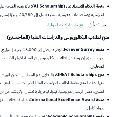
منحة الذكاء الاصطناعي (AI Scholarship):
تركز هذه المنحة على 
الدراسية ومخصصات معيشية سخية تصل إلى 20,780 جنيهًا إسترلينيًا سنويًا، بالإضافة إلى مزايا أخرى.
سجل أيضاً في :
منح جامعة إدنبرة الدولية
منح لطلاب البكالوريوس والدراسات العليا (الماجستير)
منحة Forever Surrey:
تدريب مهني إن وجدت) لطلاب البكالوريوس في السنة الأولى الذين يستو
المحليين.
منح GREAT Scholarships:
منها. هذه المنح متاحة لطلاب الدراسات العليا الذين يتابعون برام
الصين، مصر، الهند، إندونيسيا، كينيا، نيجيريا، باكستان، وتايلاند، من بي
منحة International Excellence Award:
متاحة للطلاب الدول
بدوام كامل.
منحة Academic Scholarships: