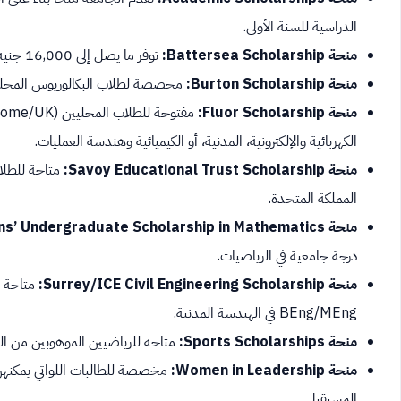
الدراسية للسنة الأولى.
منحة Battersea Scholarship:
توفر ما يصل إلى 16,000 جنيه إسترليني للطلاب الذين مروا بتجربة الرعاية.
منحة Burton Scholarship:
مخصصة لطلاب البكالوريوس المحليين (UK) الذين يقل دخلهم الأسري عن 40,000 جني
منحة Fluor Scholarship:
الكهربائية والإلكترونية، المدنية، أو الكيميائية وهندسة العمليات.
منحة Savoy Educational Trust Scholarship:
المملكة المتحدة.
منحة Newtons’ Undergraduate Scholarship in Mathematics:
درجة جامعية في الرياضيات.
منحة Surrey/ICE Civil Engineering Scholarship:
BEng/MEng في الهندسة المدنية.
منحة Sports Scholarships:
متاحة للرياضيين الموهوبين من الطلاب المحل
منحة Women in Leadership:
مخصصة للطالبات اللواتي يمكنهن 
المستقبل.