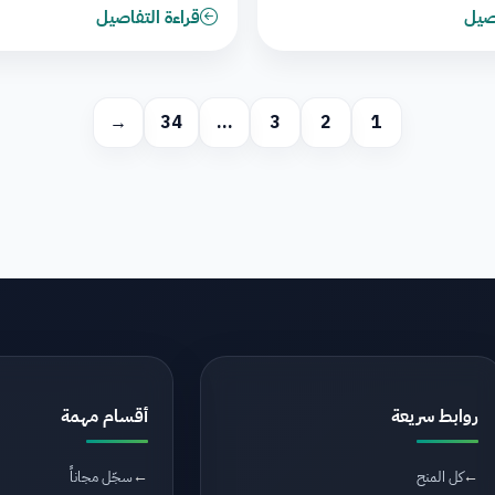
اصيل
قراءة التفاصيل
→
34
…
3
2
1
روابط سريعة
أقسام مهمة
كل المنح
سجّل مجاناً