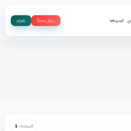
ني
المدونة
سجّل مجاناً
تلغرام
الصفحة:
1