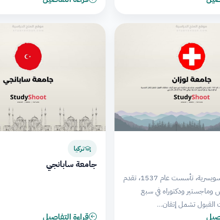
تركيا
جامعة سابانجي
جامعة لوزان السويسرية، تأسست عام 1537، تقدم
س وماجستير ودكتوراه في سبع
ت القبول تشمل إتقان…
اصيل
قراءة التفاصيل