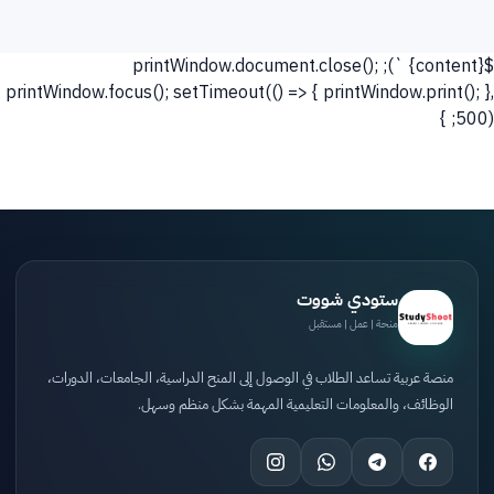
`); printWindow.document.close();
${content}
printWindow.focus(); setTimeout(() => { printWindow.print(); },
500); }
ستودي شووت
منحة | عمل | مستقبل
منصة عربية تساعد الطلاب في الوصول إلى المنح الدراسية، الجامعات، الدورات،
الوظائف، والمعلومات التعليمية المهمة بشكل منظم وسهل.