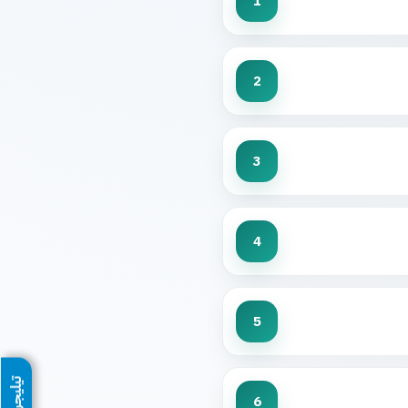
1
2
3
4
5
تيليجرام
6