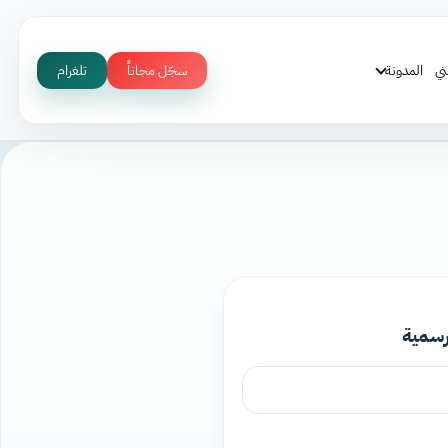
ني
المدونة
سجّل مجاناً
تلغرام
رسمية