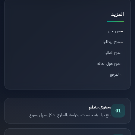
المزيد
من نحن
منح بريطانيا
منح المانيا
منح حول العالم
المرجع
محتوى منظم
01
منح دراسية، جامعات، ودراسة بالخارج بشكل سهل وسريع.