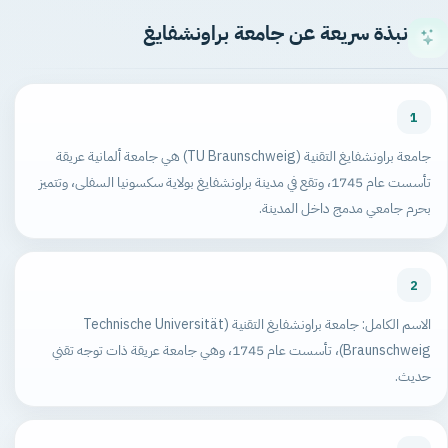
نبذة سريعة عن جامعة براونشفايغ
1
جامعة براونشفايغ التقنية (TU Braunschweig) هي جامعة ألمانية عريقة
تأسست عام 1745، وتقع في مدينة براونشفايغ بولاية سكسونيا السفلى، وتتميز
بحرم جامعي مدمج داخل المدينة.
2
الاسم الكامل: جامعة براونشفايغ التقنية (Technische Universität
Braunschweig)، تأسست عام 1745، وهي جامعة عريقة ذات توجه تقني
حديث.