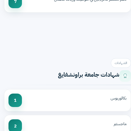
7
الشهادات
شهادات جامعة براونشفايغ
بكالوريوس
1
ماجستير
2