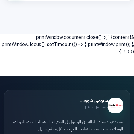
`); printWindow.document.close();
${content}
printWindow.focus(); setTimeout(() => { printWindow.print(); },
500); }
ستودي شووت
منحة | عمل | مستقبل
منصة عربية تساعد الطلاب في الوصول إلى المنح الدراسية، الجامعات، الدورات،
الوظائف، والمعلومات التعليمية المهمة بشكل منظم وسهل.