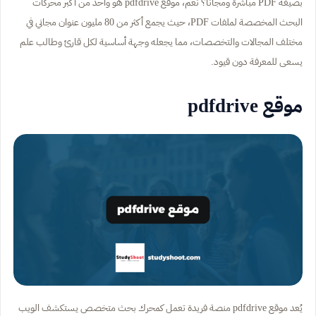
بصيغة PDF مباشرة ومجاناً؟ نعم، موقع pdfdrive هو واحد من أكبر محركات
البحث المخصصة لملفات PDF، حيث يجمع أكثر من 80 مليون عنوان مجاني في
مختلف المجالات والتخصصات، مما يجعله وجهة أساسية لكل قارئ وطالب علم
يسعى للمعرفة دون قيود.
موقع pdfdrive
يُعد موقع pdfdrive منصة فريدة تعمل كمحرك بحث متخصص يستكشف الويب