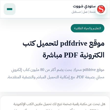
ستودي شووت
منحة | عمل | مستقبل
التعليم والحياة الطلابية
موقع pdfdrive لتحميل كتب
الكترونية PDF مباشرة
موقع pdfdrive محرك بحث يضم أكثر من 80 مليون كتاب إلكتروني
مجاني بصيغة PDF، مع إمكانية التحميل المباشر والتصفية المتقدمة.
هل تبحث عن مكتبة رقمية ضخمة تتيح لك تحميل ملايين الكتب الإلكترونية