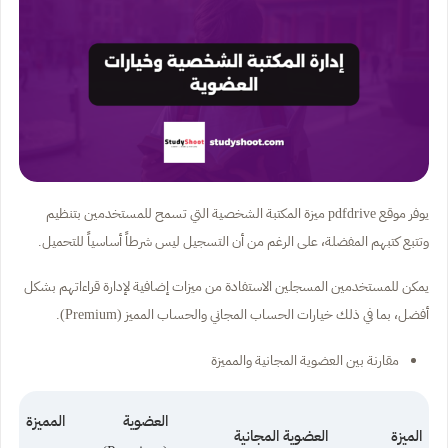
يوفر موقع pdfdrive ميزة المكتبة الشخصية التي تسمح للمستخدمين بتنظيم
وتتبع كتبهم المفضلة، على الرغم من أن التسجيل ليس شرطاً أساسياً للتحميل.
يمكن للمستخدمين المسجلين الاستفادة من ميزات إضافية لإدارة قراءاتهم بشكل
أفضل، بما في ذلك خيارات الحساب المجاني والحساب المميز (Premium).
مقارنة بين العضوية المجانية والمميزة
العضوية المميزة
الميزة
العضوية المجانية