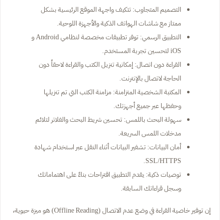
التصميم المتجاوب: تتكيف واجهة الموقع الرئيسية بشكل
ممتاز مع شاشات الهواتف الذكية والأجهزة اللوحية.
التطبيق الرسمي: توفر تطبيقات مخصصة لنظامي Android و
iOS لتحسين تجربة المستخدم.
القراءة دون اتصال: إمكانية تنزيل الكتب والقراءة لاحقاً دون
الحاجة لاتصال بالإنترنت.
المكتبة الشخصية المتزامنة: مزامنة الكتب التي تم تنزيلها
وحفظها عبر جميع أجهزتك.
سهولة البحث باللمس: تحسين شريط البحث والفلاتر لتلائم
مدخلات اللمس السريعة.
أمان البيانات: تشفير البيانات أثناء النقل عبر استخدام شهادة
SSL/HTTPS.
توصيات ذكية: يقدم التطبيق اقتراحات بناءً على اهتماماتك
وسجل قراءاتك السابقة.
إن توفير خاصية القراءة في وضع عدم الاتصال (Offline Reading) هو ميزة حيوية،