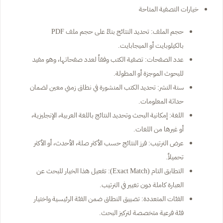
خيارات التصفية المتاحة
حجم الملف: تحديد النتائج بناءً على حجم ملف PDF
بالكيلوبايت أو الميجابايت.
عدد الصفحات: تصفية الكتب وفقاً لعدد صفحاتها، وهو مفيد
للبحوث الموجزة أو المطولة.
سنة النشر: تحديد الكتب المنشورة في نطاق زمني معين لضمان
حداثة المعلومات.
اللغة: إمكانية البحث وتحديد النتائج باللغة العربية، الإنجليزية،
أو غيرها من اللغات.
عرض الترتيب: فرز النتائج حسب الأكثر صلة، الأحدث، أو الأكثر
تحميلاً.
التطابق التام (Exact Match): تفعيل هذا الخيار للبحث عن
العبارة كاملة دون تغيير في الترتيب.
الفئات المتعددة: تضييق النطاق ضمن الفئة الرئيسية واختيار
فئة فرعية متخصصة لتركيز البحث.