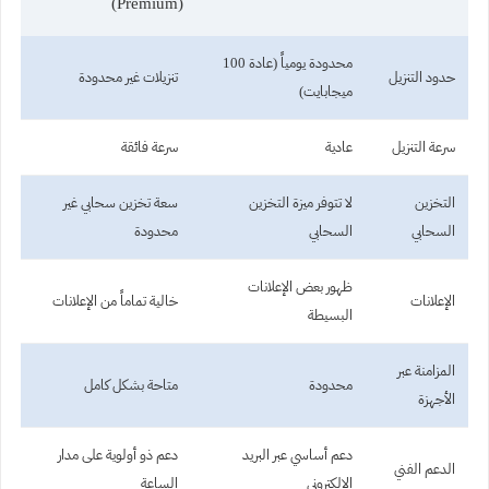
(Premium)
محدودة يومياً (عادة 100
حدود التنزيل
تنزيلات غير محدودة
ميجابايت)
سرعة التنزيل
عادية
سرعة فائقة
التخزين
لا تتوفر ميزة التخزين
سعة تخزين سحابي غير
السحابي
السحابي
محدودة
ظهور بعض الإعلانات
الإعلانات
خالية تماماً من الإعلانات
البسيطة
المزامنة عبر
محدودة
متاحة بشكل كامل
الأجهزة
دعم أساسي عبر البريد
دعم ذو أولوية على مدار
الدعم الفني
الإلكتروني
الساعة