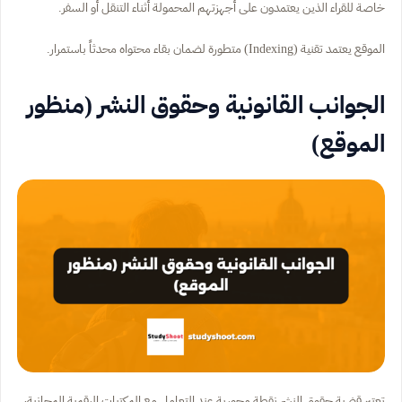
خاصة للقراء الذين يعتمدون على أجهزتهم المحمولة أثناء التنقل أو السفر.
الموقع يعتمد تقنية (Indexing) متطورة لضمان بقاء محتواه محدثاً باستمرار.
الجوانب القانونية وحقوق النشر (منظور
الموقع)
تعتبر قضية حقوق النشر نقطة محورية عند التعامل مع المكتبات الرقمية المجانية،