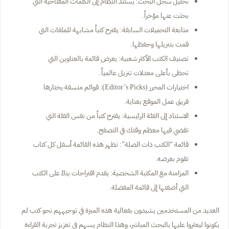
تحليل سجل البحث: يستند النظام إلى الكلمات المفتاحية التي
بحثت عنها مؤخراً.
متابعة التحميلات السابقة: يقترح كتباً مشابهة للملفات التي
قمت بتنزيلها وحفظها.
تصنيف الكتب الأكثر شعبية: يعرض قائمة بالعناوين التي
تحظى بأعلى معدلات تنزيل عالمياً.
اختيارات المحرر (Editor’s Picks): قوائم منسقة يختارها
فريق عمل الموقع بعناية.
الاستناد إلى الفئة الرئيسية: يقترح كتباً من نفس الفئة التي
تقضي فيها معظم وقتك في التصفح.
قائمة “الكتب ذات الصلة”: تظهر هذه القائمة أسفل كل كتاب
تقوم بعرضه.
المزامنة مع المكتبة الشخصية: يقدم اقتراحات بناءً على الكتب
التي أضفتها إلى قائمة المفضلة.
العديد من المستخدمين يشيدون بفعالية هذه الميزة في توجيههم نحو كتب لم
يكونوا ليعثروا عليها بالبحث المباشر، وهذا النظام يسهم في تعزيز تجربة القراءة