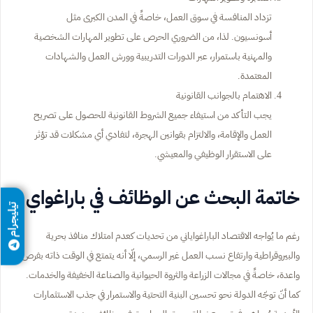
تزداد المنافسة في سوق العمل، خاصةً في المدن الكبرى مثل
أسونسيون. لذا، من الضروري الحرص على تطوير المهارات الشخصية
والمهنية باستمرار، عبر الدورات التدريبية وورش العمل والشهادات
المعتمدة.
الاهتمام بالجوانب القانونية
يجب التأكد من استيفاء جميع الشروط القانونية للحصول على تصريح
العمل والإقامة، والالتزام بقوانين الهجرة، لتفادي أي مشكلات قد تؤثر
على الاستقرار الوظيفي والمعيشي.
خاتمة البحث عن الوظائف في باراغواي
تيليجرام
رغم ما يُواجه الاقتصاد الباراغواياني من تحديات كعدم امتلاك منافذ بحرية
والبيروقراطية وارتفاع نسب العمل غير الرسمي، إلّا أنه يتمتع في الوقت ذاته بفرص
واعدة، خاصةً في مجالات الزراعة والثروة الحيوانية والصناعة الخفيفة والخدمات.
كما أنّ توجّه الدولة نحو تحسين البنية التحتية والاستمرار في جذب الاستثمارات