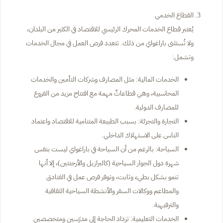
القطاع الخدمي
يُعتبر قطاع الخدمات المحرك الرئيسي للاقتصاد في الكثير من البلدان،
ولا تُستثنى باراغواي من ذلك. تتعدد فرص العمل في مجال الخدمات
وتشمل:
الخدمات المالية: مثل المصارف وشركات التأمين والخدمات
المحاسبية، وهي قطاعاتٌ مهمة مع افتتاح مزيد من الفروع
للمصارف الدولية.
التجارة والتجزئة: بسبب الطبيعة المتنامية للاقتصاد واعتماد
الناس على الاستهلاك الداخلي.
السياحة: بالرغم من أن السياحة في باراغواي ليست بنفس
شهرة دول الجوار السياحية (كالبرازيل والأرجنتين)، إلا أنها
تنمو بشكل بطيء وثابت، وتوفر فرص عمل في الفنادق
والمطاعم ووكالات السفر والأنشطة السياحية الثقافية
والترفيهية.
الخدمات التعليمية: تزداد الحاجة إلى مدرّسين ومتخصصين