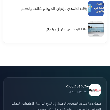
الإقامة الدائمة في باراغواي: الشروط والتكاليف والتقديم
مواقع للبحث عن سكن في باراغواي
ستودي شووت
منحة | عمل | مستقبل
منصة عربية تساعد الطلاب في الوصول إلى المنح الدراسية، الجامعات، الدورات،
الوظائف، والمعلومات التعليمية المهمة بشكل منظم وسهل.