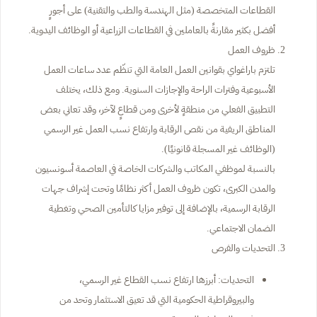
القطاعات المتخصصة (مثل الهندسة والطب والتقنية) على أجورٍ
أفضل بكثير مقارنةً بالعاملين في القطاعات الزراعية أو الوظائف اليدوية.
ظروف العمل
تلتزم باراغواي بقوانين العمل العامة التي تنظّم عدد ساعات العمل
الأسبوعية وفترات الراحة والإجازات السنوية. ومع ذلك، يختلف
التطبيق الفعلي من منطقةٍ لأخرى ومن قطاعٍ لآخر، وقد تعاني بعض
المناطق الريفية من نقص الرقابة وارتفاع نسب العمل غير الرسمي
(الوظائف غير المسجلة قانونيًا).
بالنسبة لموظفي المكاتب والشركات الخاصة في العاصمة أسونسيون
والمدن الكبرى، تكون ظروف العمل أكثر نظامًا وتحت إشراف جهات
الرقابة الرسمية، بالإضافة إلى توفير مزايا كالتأمين الصحي وتغطية
الضمان الاجتماعي.
التحديات والفرص
التحديات: أبرزها ارتفاع نسب القطاع غير الرسمي،
والبيروقراطية الحكومية التي قد تعيق الاستثمار وتحد من