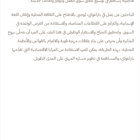
الأجنبية يُساهم في توسيع نطاق سوق العمل وتوفير وظائف جديدة.
للباحثين عن عمل في باراغواي، يُوصى بالانفتاح على الثقافة المحلية وإتقان اللغة
الإسبانية، والتركيز على القطاعات المتنامية، والاستفادة من الفرص الواعدة في
السوق. ولتحقيق النجاح والاستقرار الوظيفي في هذا البلد، على المرء أن يتحلّى بروح
المثابرة وأن يحرص على بناء علاقات مهنية قوية والالتزام بالقوانين والأنظمة
المحلية. بهذه الطريقة، يمكن للمرء الاستفادة من المزايا الاقتصادية التي تقدّمها
باراغواي، والمساهمة في تطوير مساره المهني على المدى الطويل.