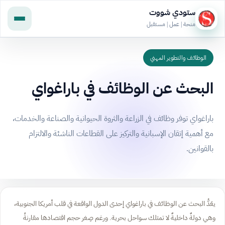
ستودي شووت
منحة | عمل | مستقبل
الوظائف والتطوير المهني
البحث عن الوظائف في باراغواي
باراغواي توفر وظائف في الزراعة والثروة الحيوانية والصناعة والخدمات،
مع أهمية إتقان الإسبانية والتركيز على القطاعات الناشئة والالتزام
بالقوانين.
يعَدُّ البحث عن الوظائف في باراغواي إحدى الدول الواقعة في قلب أمريكا الجنوبية،
وهي دولةٌ داخليةٌ لا تمتلك سواحل بحرية. ورغم صِغر حجم اقتصادها مقارنةً