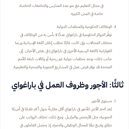
في مجال التعليم مع نمو عدد المدارس والجامعات الخاصة،
خاصة في المدن الكبيرة.
الوظائف الحكومية والمنظمات الدولية
توفّر الدوائر الحكومية في باراغواي عددًا لا بأس به من الوظائف في
مختلف المجالات، وإن كانت غالبًا تتطلب إتقان اللغة الإسبانية وربما
الغوارانية (اللغة الرسمية الأخرى في باراغواي) في بعض الأحيان. إلى
جانب ذلك، توجد منظمات دولية غير ربحية أو وكالات تابعة للأمم
المتحدة قد توفر فرص عمل في المشاريع التنموية والصحية والتعليمية.
ثالثًا: الأجور وظروف العمل في باراغواي
مستوى الأجور
يُعد الحد الأدنى للأجور في باراغواي أقل مقارنةً بدول أكثر تقدمًا في أمريكا
الجنوبية، مثل الأرجنتين والبرازيل. ومع ذلك، تختلف الرواتب على
نطاق واسع تبعًا للمجال الوظيفي والخبرة، إذ يحصل العاملون في