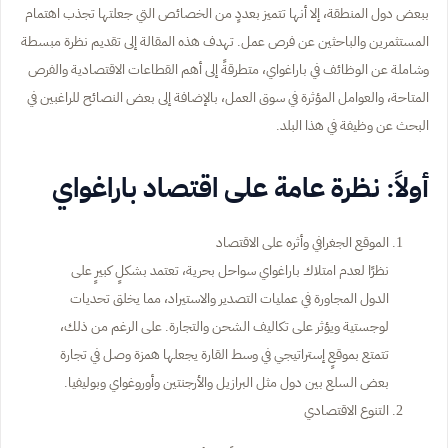
ببعض دول المنطقة، إلا أنها تتميز بعددٍ من الخصائص التي جعلتها تجذب اهتمام
المستثمرين والباحثين عن فرص عمل. تهدف هذه المقالة إلى تقديم نظرة مبسطة
وشاملة عن الوظائف في باراغواي، متطرقةً إلى أهم القطاعات الاقتصادية والفرص
المتاحة، والعوامل المؤثرة في سوق العمل، بالإضافة إلى بعض النصائح للراغبين في
البحث عن وظيفة في هذا البلد.
أولاً: نظرة عامة على اقتصاد باراغواي
الموقع الجغرافي وأثره على الاقتصاد
نظرًا لعدم امتلاك باراغواي سواحل بحرية، تعتمد بشكلٍ كبيرٍ على
الدول المجاورة في عمليات التصدير والاستيراد، مما يخلق تحديات
لوجستية ويؤثر على تكاليف الشحن والتجارة. على الرغم من ذلك،
تتمتع بموقعٍ إستراتيجي في وسط القارة يجعلها همزة وصل في تجارة
بعض السلع بين دول مثل البرازيل والأرجنتين وأوروغواي وبوليفيا.
التنوع الاقتصادي