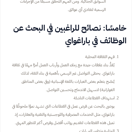
السوابق الجنائية. ومن المهم التحقق مسبقًا من الإجراءات
الرسمية لتفادي أي عوائق.
خامسًا: نصائح للراغبين في البحث عن
الوظائف في باراغواي
فهم الثقافة المحلية
يُعَدُّ بناء علاقات جيدة مع زملاء العمل وأرباب العمل أمرًا مهمًا في ثقافة
باراغواي. يحظى التواصل غير الرسمي بأهمية في بناء الثقة، لذلك
يُنصَح بتعلم بعض العبارات باللغة الإسبانية (وفي بعض المناطق
الغوارانية) لتسهيل الاندماج وتحسين التواصل.
استهداف القطاعات الناشئة
يوصى بالبحث عن فرص عمل في القطاعات التي تشهد نموًا ملحوظًا في
باراغواي، مثل الخدمات المصرفية واللوجستية والتقنية والعقارات، إذ
تميل هذه القطاعات لتقديم رواتب أفضل وفرص أكبر للتطور المهني.
المثابرة وتطوير المهارات