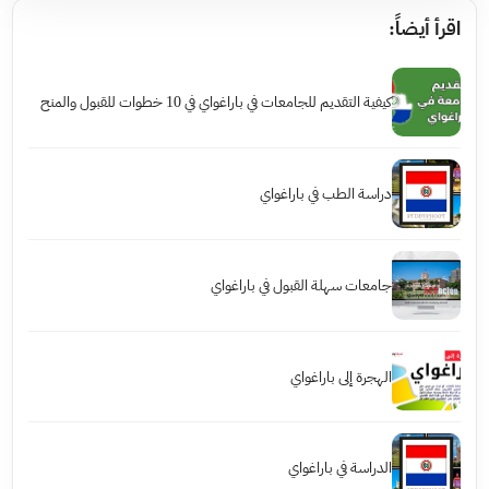
اقرأ أيضاً:
كيفية التقديم للجامعات في باراغواي في 10 خطوات للقبول والمنح
دراسة الطب في باراغواي
جامعات سهلة القبول في باراغواي
الهجرة إلى باراغواي
الدراسة في باراغواي