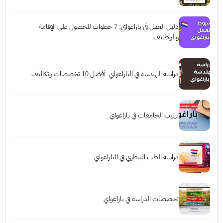
دليل العمل في باراغواي: 7 خطوات للحصول على الإقامة
والوظائف
دراسة الهندسة في الباراغواي: أفضل 10 تخصصات وتكاليف
ترتيب الجامعات في باراغواي
دراسة الطب البيطري في الباراغواي
تخصصات الدراسة في باراغواي