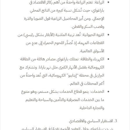
الزراعة: تعتبر الزراعة واحدةً من أهم ركائز الاقتصاد في
باراغواي، حيث تُشكل نسبة كبيرة من الناتج المحلي
الإجمالي. ومن أبرز المحاصيل الزراعية فول الصويا والذرة
وقصب السكر والقطن.
الثروة الحيوانية: تُعد تربية الماشية (الأبقار بشكل رئيسي) من
القطاعات المهمة، إذ تُصدَّر اللحوم الحمراء إلى عددٍ من
الأسواق العالمية.
الكهرباء والطاقة: تمتلك باراغواي مصادر هائلة من الطاقة
الكهرومائية بفضل الأنهار الكبرى مثل نهر بارانا. وتشترك مع
البرازيل في محطة “إيتايبو” الكهرومائية، التي تُعد واحدةً من
أكبر المحطات في العالم.
الخدمات: ينمو قطاع الخدمات بشكل مستمر، وهو متنوع
ما بين الخدمات المصرفية والتأمين والسياحة والتعليم
والتجارة الداخلية.
الاستقرار السياسي والاقتصادي
شهدت باراغواي خلال العقود الأخيرة تقدمًا في الاستقرار السياسي