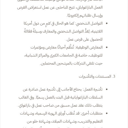
العمل الباراغواياني، تتيح للباحثين عن عمل استعراض الفرص
وإرسال طلباتهم إلكترونيًا.
التواصل الشخصي: كما هو الحال في كثيرٍ من دول أمريكا
اللاتينية، يُعَدُّ التواصل الشخصي والمعارف وسيلةً فعّالةً
للحصول على فرص عمل.
المعارض الوظيفية: تُنظَّم أحيانًا معارض ومؤتمرات
للتوظيف، خاصة في الجامعات الكبرى والمراكز الشبابية،
حيث تلتقي الشركات بالمرشحين المحتملين.
المستندات والتأشيرات
تأشيرة العمل: يحتاج الأجانب إلى تأشيرة عمل صادرة عن
السلطات الباراغوايانية قبل البدء بالعمل رسميًا. وفي الغالب
يتطلب ذلك عقد عمل مسبق من صاحب عمل في باراغواي.
متطلبات أخرى: قد تُطلب أوراق الهوية الرسمية، وشهادات
التعليم والتدريب، وشهادات الميلاد، وشهادة خلو من