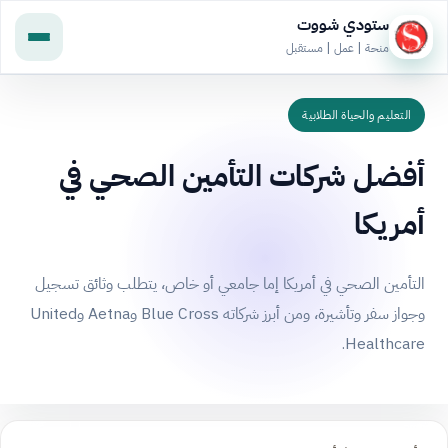
ستودي شووت
منحة | عمل | مستقبل
التعليم والحياة الطلابية
أفضل شركات التأمين الصحي في
أمريكا
التأمين الصحي في أمريكا إما جامعي أو خاص، يتطلب وثائق تسجيل
وجواز سفر وتأشيرة، ومن أبرز شركاته Blue Cross وAetna وUnited
Healthcare.