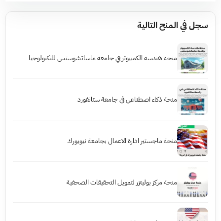
سجل في المنح التالية
منحة هندسة الكمبيوتر في جامعة ماساتشوستس للتكنولوجيا
منحة ذكاء اصطناعي في جامعة ستانفورد
منحة ماجستير ادارة الاعمال بجامعة نيويورك
منحة مركز بوليتزر لتمويل التحقيقات الصحفية