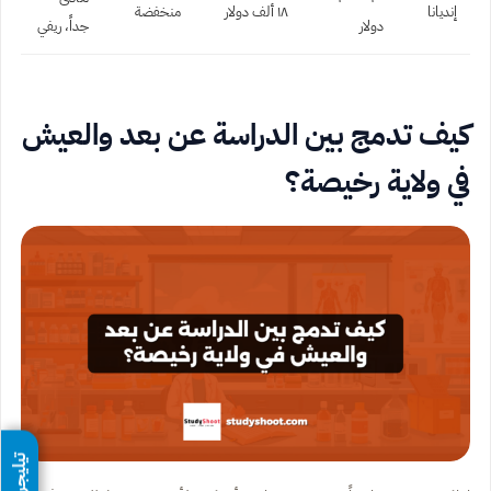
إنديانا
١٨ ألف دولار
منخفضة
دولار
جداً، ريفي
كيف تدمج بين الدراسة عن بعد والعيش
في ولاية رخيصة؟
تيليجرام