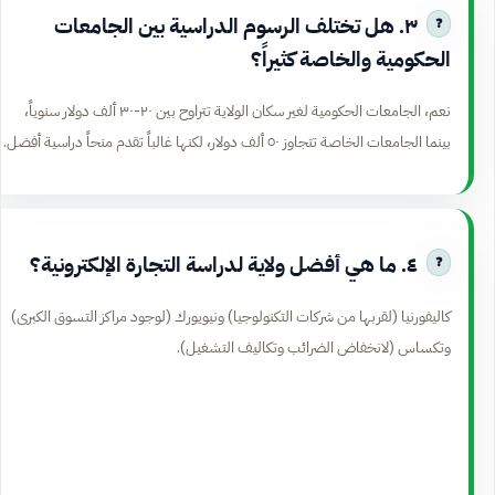
٣. هل تختلف الرسوم الدراسية بين الجامعات
الحكومية والخاصة كثيراً؟
نعم، الجامعات الحكومية لغير سكان الولاية تتراوح بين ٢٠-٣٠ ألف دولار سنوياً،
بينما الجامعات الخاصة تتجاوز ٥٠ ألف دولار، لكنها غالباً تقدم منحاً دراسية أفضل.
٤. ما هي أفضل ولاية لدراسة التجارة الإلكترونية؟
كاليفورنيا (لقربها من شركات التكنولوجيا) ونيويورك (لوجود مراكز التسوق الكبرى)
وتكساس (لانخفاض الضرائب وتكاليف التشغيل).