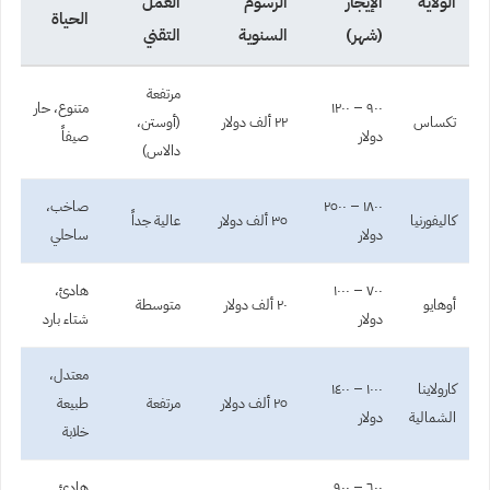
الولاية
الإيجار
الرسوم
العمل
الحياة
(شهر)
السنوية
التقني
مرتفعة
٩٠٠ – ١٢٠٠
متنوع، حار
تكساس
٢٢ ألف دولار
(أوستن،
دولار
صيفاً
دالاس)
١٨٠٠ – ٢٥٠٠
صاخب،
كاليفورنيا
٣٥ ألف دولار
عالية جداً
دولار
ساحلي
٧٠٠ – ١٠٠٠
هادئ،
أوهايو
٢٠ ألف دولار
متوسطة
دولار
شتاء بارد
معتدل،
كارولاينا
١٠٠٠ – ١٤٠٠
٢٥ ألف دولار
مرتفعة
طبيعة
الشمالية
دولار
خلابة
٦٠٠ – ٩٠٠
هادئ