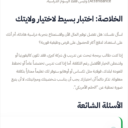
Attendance) وليس فقط الرسوم الدراسية.
الخلاصة: اختبار بسيط لاختيار ولايتك
اسأل نفسك: هل تفضل توفير المال الآن والاستمتاع بتجربة دراسية هادئة، أم أنك
على استعداد لدفع أكثر للحصول على فرص وظيفية فورية؟
إذا كنت طالب برمجة تبحث عن تدريب في شركة كبرى، فقد تكون كاليفورنيا أو
واشنطن الخيار الأفضل رغم التكلفة. أما إذا كنت تدرس تخصصاً عاماً أو تخطط
للعودة لبلدك، فولاية مثل تكساس أو أوهايو ستوفر لك تعليماً ممتازاً بتكلفة
معقولة. تذكر دائماً أن اختيارك يجب أن يناسب شخصيتك وميزانيتك، لا أن يتبع
صورة نمطية عن “الحلم الأمريكي”.
الأسئلة الشائعة