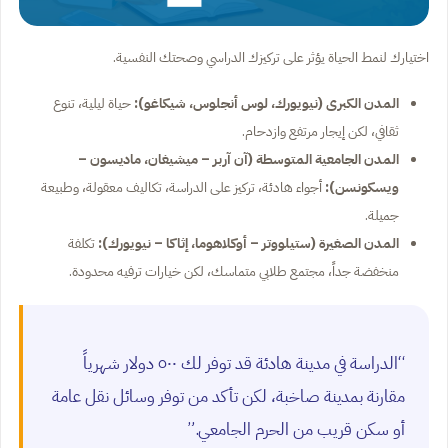
اختيارك لنمط الحياة يؤثر على تركيزك الدراسي وصحتك النفسية.
المدن الكبرى (نيويورك، لوس أنجلوس، شيكاغو):
حياة ليلية، تنوع
ثقافي، لكن إيجار مرتفع وازدحام.
المدن الجامعية المتوسطة (آن آربر – ميشيغان، ماديسون –
ويسكونسن):
أجواء هادئة، تركيز على الدراسة، تكاليف معقولة، وطبيعة
جميلة.
المدن الصغيرة (ستيلووتر – أوكلاهوما، إثاكا – نيويورك):
تكلفة
منخفضة جداً، مجتمع طلابي متماسك، لكن خيارات ترفيه محدودة.
“الدراسة في مدينة هادئة قد توفر لك ٥٠٠ دولار شهرياً
مقارنة بمدينة صاخبة، لكن تأكد من توفر وسائل نقل عامة
أو سكن قريب من الحرم الجامعي.”