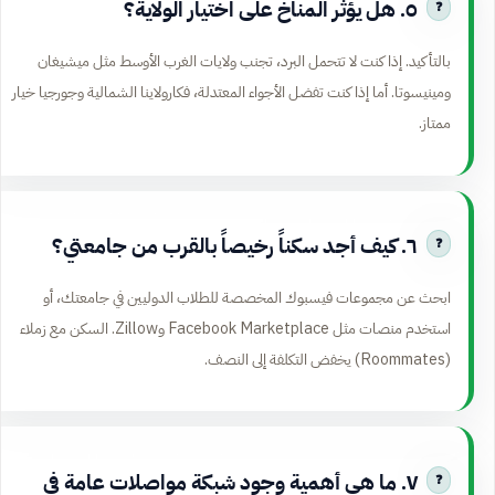
٥. هل يؤثر المناخ على اختيار الولاية؟
بالتأكيد. إذا كنت لا تتحمل البرد، تجنب ولايات الغرب الأوسط مثل ميشيغان
ومينيسوتا. أما إذا كنت تفضل الأجواء المعتدلة، فكارولاينا الشمالية وجورجيا خيار
ممتاز.
٦. كيف أجد سكناً رخيصاً بالقرب من جامعتي؟
ابحث عن مجموعات فيسبوك المخصصة للطلاب الدوليين في جامعتك، أو
استخدم منصات مثل Facebook Marketplace وZillow. السكن مع زملاء
(Roommates) يخفض التكلفة إلى النصف.
٧. ما هي أهمية وجود شبكة مواصلات عامة في