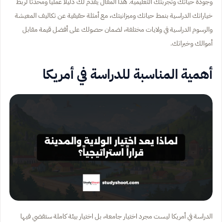
وجودة حياتك وتجربتك التعليمية. هذا المقال يقدم لك دليلاً عملياً ومحدثاً لربط
خياراتك الدراسية بنمط حياتك وميزانيتك، مع أمثلة حقيقية عن تكاليف المعيشة
والرسوم الدراسية في ولايات مختلفة، لضمان حصولك على أفضل قيمة مقابل
أموالك وخبراتك.
أهمية المناسبة للدراسة في أمريكا
الدراسة في أمريكا ليست مجرد اختيار جامعة، بل اختيار بيئة كاملة ستقضي فيها