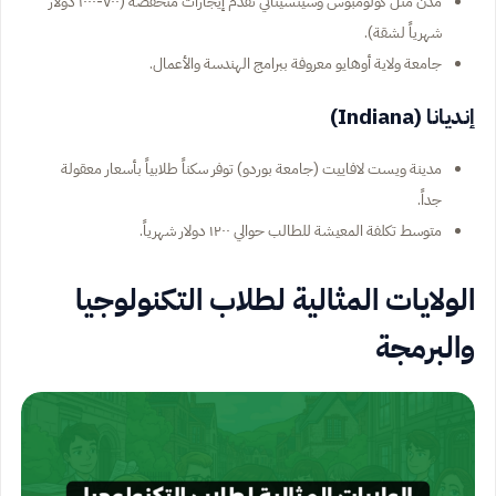
مدن مثل كولومبوس وسينسيناتي تقدم إيجارات منخفضة (٧٠٠-١٠٠٠ دولار
شهرياً لشقة).
جامعة ولاية أوهايو معروفة ببرامج الهندسة والأعمال.
إنديانا (Indiana)
مدينة ويست لافاييت (جامعة بوردو) توفر سكناً طلابياً بأسعار معقولة
جداً.
متوسط تكلفة المعيشة للطالب حوالي ١٢٠٠ دولار شهرياً.
الولايات المثالية لطلاب التكنولوجيا
والبرمجة