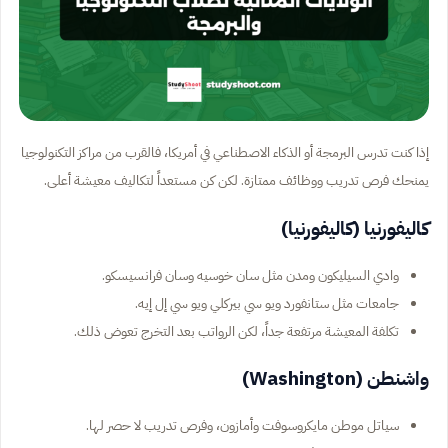
إذا كنت تدرس البرمجة أو الذكاء الاصطناعي في أمريكا، فالقرب من مراكز التكنولوجيا
يمنحك فرص تدريب ووظائف ممتازة. لكن كن مستعداً لتكاليف معيشة أعلى.
كاليفورنيا (كاليفورنيا)
وادي السيليكون ومدن مثل سان خوسيه وسان فرانسيسكو.
جامعات مثل ستانفورد ويو سي بيركلي ويو سي إل إيه.
تكلفة المعيشة مرتفعة جداً، لكن الرواتب بعد التخرج تعوض ذلك.
واشنطن (Washington)
سياتل موطن مايكروسوفت وأمازون، وفرص تدريب لا حصر لها.