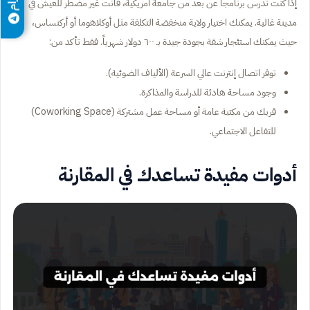
إذا كنت تدرس برنامجاً عن بعد من جامعة أمريكية، فأنت غير مضطر للعيش في
مدينة غالية. يمكنك اختيار ولاية منخفضة التكلفة مثل أوكلاهوما أو أركنساس،
حيث يمكنك استئجار شقة بجودة جيدة بـ ٦٠٠ دولار شهرياً. فقط تأكد من:
توفر اتصال إنترنت عالي السرعة (الألياف الضوئية).
وجود مساحة هادئة للدراسة والمذاكرة.
قربك من مكتبة عامة أو مساحة عمل مشتركة (Coworking Space)
للتفاعل الاجتماعي.
أدوات مفيدة تساعدك في المقارنة