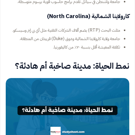
جامعة واشنطن في سياتل تقدم برامج حاسوب قوية برسوم متوسطة.
كارولاينا الشمالية (North Carolina)
مثلث البحث (RTP) يضم آلاف الشركات التقنية مثل آي بي إم وسيسكو.
جامعة ولاية كارولاينا الشمالية ودوق (Duke) قريبتان من المنطقة.
تكلفة المعيشة أقل بنسبة ٢٠٪ من كاليفورنيا.
نمط الحياة: مدينة صاخبة أم هادئة؟