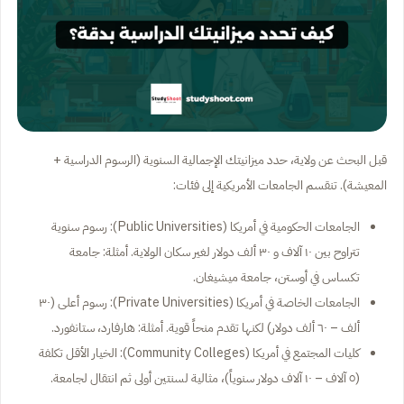
قبل البحث عن ولاية، حدد ميزانيتك الإجمالية السنوية (الرسوم الدراسية +
المعيشة). تنقسم الجامعات الأمريكية إلى فئات:
الجامعات الحكومية في أمريكا (Public Universities): رسوم سنوية
تتراوح بين ١٠ آلاف و ٣٠ ألف دولار لغير سكان الولاية. أمثلة: جامعة
تكساس في أوستن، جامعة ميشيغان.
الجامعات الخاصة في أمريكا (Private Universities): رسوم أعلى (٣٠
ألف – ٦٠ ألف دولار) لكنها تقدم منحاً قوية. أمثلة: هارفارد، ستانفورد.
كليات المجتمع في أمريكا (Community Colleges): الخيار الأقل تكلفة
(٥ آلاف – ١٠ آلاف دولار سنوياً)، مثالية لسنتين أولى ثم انتقال لجامعة.