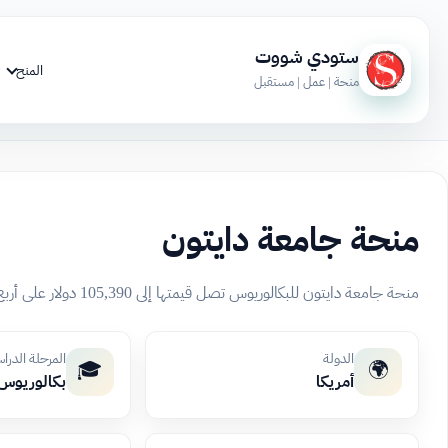
ستودي شووت
المنح
منحة | عمل | مستقبل
منحة جامعة دايتون
منحة جامعة دايتون للبكالوريوس تصل قيمتها إلى 105,390 دولار على أربع سنوات للطلاب الدوليين، وتشمل دعمًا للكتب بقيمة 4,000 دولار.
الدولة
المرحلة الدرا
🎓
🌍
أمريكا
بكالوريوس،