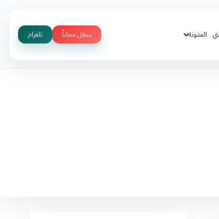
ني
المدونة
سجّل مجاناً
تلغرام