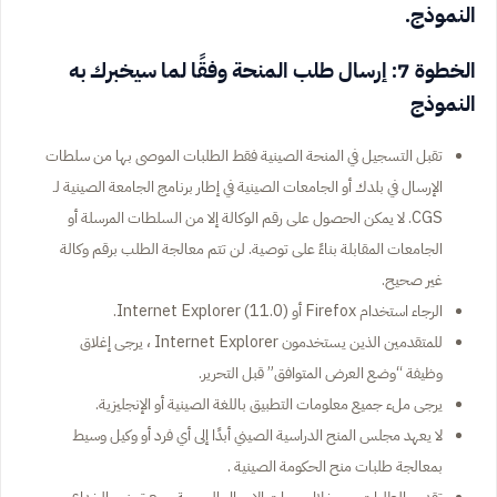
النموذج.
الخطوة 7: إرسال طلب المنحة وفقًا لما سيخبرك به
النموذج
تقبل التسجيل في المنحة الصينية فقط الطلبات الموصى بها من سلطات
الإرسال في بلدك أو الجامعات الصينية في إطار برنامج الجامعة الصينية لـ
CGS. لا يمكن الحصول على رقم الوكالة إلا من السلطات المرسلة أو
الجامعات المقابلة بناءً على توصية. لن تتم معالجة الطلب برقم وكالة
غير صحيح.
الرجاء استخدام Firefox أو Internet Explorer (11.0).
للمتقدمين الذين يستخدمون Internet Explorer ، يرجى إغلاق
وظيفة “وضع العرض المتوافق” قبل التحرير.
يرجى ملء جميع معلومات التطبيق باللغة الصينية أو الإنجليزية.
لا يعهد مجلس المنح الدراسية الصيني أبدًا إلى أي فرد أو وكيل وسيط
بمعالجة طلبات منح الحكومة الصينية .
تقديم الطلبات من خلال جهات الإرسال الرسمية ، مع تجنب الخداع.