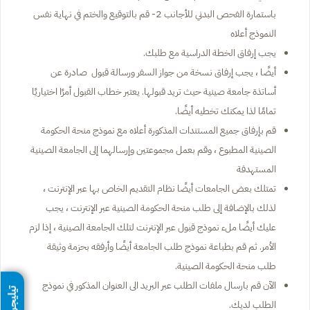
باستمارة الفحص البدني للأجانب 2- قم بالتوقيع والختم في نهاية نفس
النموذج أعلاه
يجب إرفاق الخطة الدراسية مع طلبك.
أيضًا ، يجب إرفاق نسخة من جواز السفر ورسالة قبول صادرة عن
أساتذة جامعة صينية حيث تريد قبولها. يعتبر خطاب القبول أمرًا اختياريًا
تمامًا لذا يمكنك تخطيه أيضًا.
قم بإرفاق جميع المستندات المذكورة أعلاه مع نموذج منحة الحكومة
الصينية المطبوع ، وقم بعمل مجموعتين وإرسالهما إلى الجامعة الصينية
المستهدفة
تمتلك بعض الجامعات أيضًا نظام التقديم الخاص بها عبر الإنترنت ،
لذلك بالإضافة إلى طلب منحة الحكومة الصينية عبر الإنترنت ، يجب
عليك أيضًا ملء نموذج قبول عبر الإنترنت لتلك الجامعة الصينية ، إذا لزم
الأمر. ثم قم بطباعة نموذج طلب الجامعة أيضًا وأرفقه بحزمة وثيقة
طلب منحة الحكومة الصينية.
الآن قم بارسال ملفات الطلب عبر البريد الى العنوان المذكور في نموذج
تيليجرام
الطلب لديك.